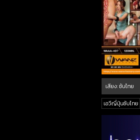
เสียง: ซับไทย
เอวีญี่ปุ่นซับไทย