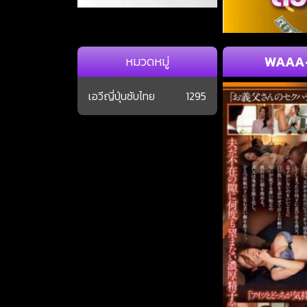
WAAA-
หมวดหมู่
เอวีญี่ปุ่นซับไทย
1295