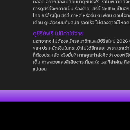
ตลอด อยากลองเปลี่ยนมาดูหนังฟรี เราไม่พลาดที่จะแนะน
การดูซีรี่ย์จะกลายเป็นเรื่องง่าย.. ซีรี่ย์ Netflix เป็
ไทย ซีรีส์ญี่ปุ่น ซีรีส์เกาหลี หรืออื่น ๆ เพียบ ตอ
เดือน ดูแล้วระบบทันสมัย รวดเร็ว ไม่ต้องดาวน์โหลด
ดูซีรี่ย์ฟรี ไม่มีค่าใช้จ่าย
นอกจากจะไม่ต้องสมัครสมาชิกและมีซีรี่ย์ใหม่ 2026 จุกๆ
ฯลฯ ประหยัดเงินในกระเป๋าไปได้อีกเยอะ เพราะเราเข้าใจ
ก็ต้องประหยัด จริงมั้ย? หากคุณกำลังคิดว่า ของฟรีใน
เต็ม ภาพสวยแสงสีเสียงกระหึ่มสะใจ และที่สำคัญ ถึงจ
แน่นอน