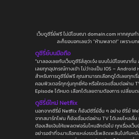
เว็บดูซีรี่ย์ฟรี ไม่มีโฆษณา domain.com หากคุณกำลัง
ละก็ขอบอกเลยว่า “ห้ามพลาด!” เพราะบทความ
ดูซีรี่ย์บนมือถือ
"มาลองเลยกับเว็บดูซีรีส์สุดเจ๋ง แบบไม่มีโฆษณากั
เลยทุกอุปกรณ์ทางเข้า ไม่ว่าจะเป็น IOS – Android หร
สำหรับการดูซีรี่ย์ฟรี คุณสามารถเลือกดูได้เลยทุกเรื
คอมพิวเตอร์ทุกรุ่นทุกยี่ห้อ หรือใครจะเชื่อมต่อผ
Episode ได้หมด เลือกได้เลยตามต้องการ เปลี่ยนตอนเ
ดูซีรี่ย์ใหม่ Netflix
นอกจากซีรี่ย์ Netflix ก็ยังมีซีรี่ย์อื่น ๆ อย่าง ซ
จากสมาร์ทโฟน ก็ยังเชื่อมต่อผ่าน TV ได้เลยไหลลื่น ห
ต้องเสียเงินให้แพลตฟอร์มไหนอีกต่อไป ทุกเรื่องเว็บนี้จ
อย่ารอช้าที่จะมาเลือกแหล่งรชนี้เพลิดเพลินไปกับหนังให