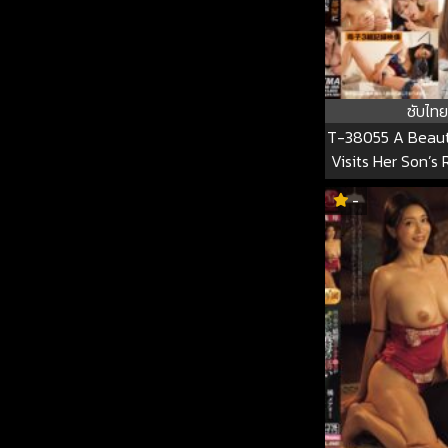
ซับไทย
T-38055 A Beaut
Visits Her Son’s
He Starts Livin
-
Has Intense I
Relations With H