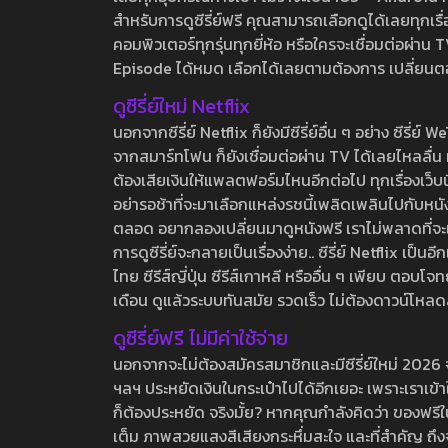
สำหรับการดูซีรี่ย์ฟรี คุณสามารถเลือกดูได้เลยทุกเรื
คอมพิวเตอร์ทุกรุ่นทุกยี่ห้อ หรือใครจะเชื่อมต่อผ
Episode ได้หมด เลือกได้เลยตามต้องการ เปลี่ยนตอนเ
ดูซีรี่ย์ใหม่ Netflix
นอกจากซีรี่ย์ Netflix ก็ยังมีซีรี่ย์อื่น ๆ อย่าง ซ
จากสมาร์ทโฟน ก็ยังเชื่อมต่อผ่าน TV ได้เลยไหลลื่น ห
ต้องเสียเงินให้แพลตฟอร์มไหนอีกต่อไป ทุกเรื่องเว็บนี้จ
อย่ารอช้าที่จะมาเลือกแหล่งรชนี้เพลิดเพลินไปกับหนังให
ตลอด อยากลองเปลี่ยนมาดูหนังฟรี เราไม่พลาดที่จะแนะน
การดูซีรี่ย์จะกลายเป็นเรื่องง่าย.. ซีรี่ย์ Netflix เป็
ไทย ซีรีส์ญี่ปุ่น ซีรีส์เกาหลี หรืออื่น ๆ เพียบ ตอ
เดือน ดูแล้วระบบทันสมัย รวดเร็ว ไม่ต้องดาวน์โหลด
ดูซีรี่ย์ฟรี ไม่มีค่าใช้จ่าย
นอกจากจะไม่ต้องสมัครสมาชิกและมีซีรี่ย์ใหม่ 2026 จุกๆ
ฯลฯ ประหยัดเงินในกระเป๋าไปได้อีกเยอะ เพราะเราเข้าใจ
ก็ต้องประหยัด จริงมั้ย? หากคุณกำลังคิดว่า ของฟรีใน
เต็ม ภาพสวยแสงสีเสียงกระหึ่มสะใจ และที่สำคัญ ถึงจ