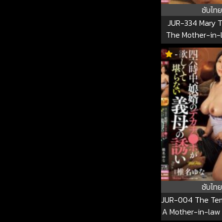
ซับไทย
JUR-334 Mary T
The Mother-in-
Desperate For H
-
law’s Huge Cock
334
ซับไทย
JUR-004 The Tem
A Mother-in-law