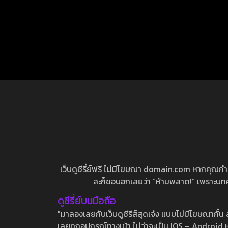
เว็บดูซีรี่ย์ฟรี ไม่มีโฆษณา domain.com หากคุณกำลัง
ละก็ขอบอกเลยว่า “ห้ามพลาด!” เพราะบทความ
ดูซีรี่ย์บนมือถือ
"มาลองเลยกับเว็บดูซีรีส์สุดเจ๋ง แบบไม่มีโฆษณากั
เลยทุกอุปกรณ์ทางเข้า ไม่ว่าจะเป็น IOS – Android หร