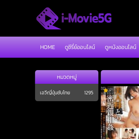
HOME
ดูซีรี่ย์ออนไลน์
ดูหนังออนไลน์
หมวดหมู่
-
เอวีญี่ปุ่นซับไทย
1295