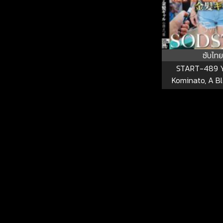
ซับไทย
START-489 
Kominato, A B
Controlled By 
Ray. STAR