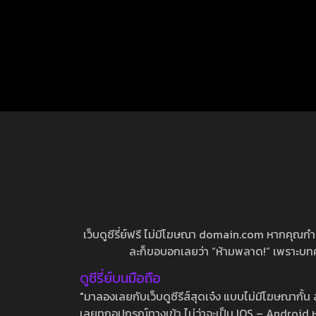
เว็บดูซีรี่ย์ฟรี ไม่มีโฆษณา domain.com หากคุณกำลัง
ละก็ขอบอกเลยว่า “ห้ามพลาด!” เพราะบทความ
ดูซีรี่ย์บนมือถือ
"มาลองเลยกับเว็บดูซีรีส์สุดเจ๋ง แบบไม่มีโฆษณากั
เลยทุกอุปกรณ์ทางเข้า ไม่ว่าจะเป็น IOS – Android หร