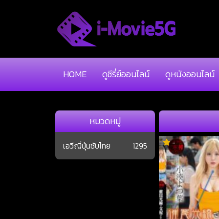
HOME
ดูซีรี่ย์ออนไลน์
ดูหนังออนไลน์
หมวดหมู่
-
เอวีญี่ปุ่นซับไทย
1295