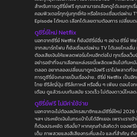
สำหรับการดูซีรี่ย์ฟรี คุณสามารถเลือกดูได้เลยทุกเรื
คอมพิวเตอร์ทุกรุ่นทุกยี่ห้อ หรือใครจะเชื่อมต่อผ
Episode ได้หมด เลือกได้เลยตามต้องการ เปลี่ยนตอนเ
ดูซีรี่ย์ใหม่ Netflix
นอกจากซีรี่ย์ Netflix ก็ยังมีซีรี่ย์อื่น ๆ อย่าง ซ
จากสมาร์ทโฟน ก็ยังเชื่อมต่อผ่าน TV ได้เลยไหลลื่น ห
ต้องเสียเงินให้แพลตฟอร์มไหนอีกต่อไป ทุกเรื่องเว็บนี้จ
อย่ารอช้าที่จะมาเลือกแหล่งรชนี้เพลิดเพลินไปกับหนังให
ตลอด อยากลองเปลี่ยนมาดูหนังฟรี เราไม่พลาดที่จะแนะน
การดูซีรี่ย์จะกลายเป็นเรื่องง่าย.. ซีรี่ย์ Netflix เป็
ไทย ซีรีส์ญี่ปุ่น ซีรีส์เกาหลี หรืออื่น ๆ เพียบ ตอ
เดือน ดูแล้วระบบทันสมัย รวดเร็ว ไม่ต้องดาวน์โหลด
ดูซีรี่ย์ฟรี ไม่มีค่าใช้จ่าย
นอกจากจะไม่ต้องสมัครสมาชิกและมีซีรี่ย์ใหม่ 2026 จุกๆ
ฯลฯ ประหยัดเงินในกระเป๋าไปได้อีกเยอะ เพราะเราเข้าใจ
ก็ต้องประหยัด จริงมั้ย? หากคุณกำลังคิดว่า ของฟรีใน
เต็ม ภาพสวยแสงสีเสียงกระหึ่มสะใจ และที่สำคัญ ถึงจ