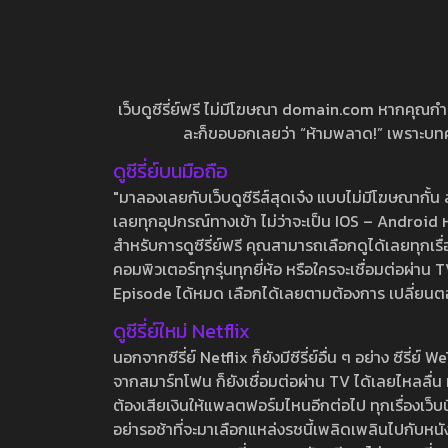
เว็บดูซีรี่ย์ฟรี ไม่มีโฆษณา domain.com หากคุณกำลัง
ละก็ขอบอกเลยว่า “ห้ามพลาด!” เพราะบทความ
ดูซีรี่ย์บนมือถือ
"มาลองเลยกับเว็บดูซีรีส์สุดเจ๋ง แบบไม่มีโฆษณากั
เลยทุกอุปกรณ์ทางเข้า ไม่ว่าจะเป็น IOS – Android หร
สำหรับการดูซีรี่ย์ฟรี คุณสามารถเลือกดูได้เลยทุกเรื
คอมพิวเตอร์ทุกรุ่นทุกยี่ห้อ หรือใครจะเชื่อมต่อผ
Episode ได้หมด เลือกได้เลยตามต้องการ เปลี่ยนตอนเ
ดูซีรี่ย์ใหม่ Netflix
นอกจากซีรี่ย์ Netflix ก็ยังมีซีรี่ย์อื่น ๆ อย่าง ซ
จากสมาร์ทโฟน ก็ยังเชื่อมต่อผ่าน TV ได้เลยไหลลื่น ห
ต้องเสียเงินให้แพลตฟอร์มไหนอีกต่อไป ทุกเรื่องเว็บนี้จ
อย่ารอช้าที่จะมาเลือกแหล่งรชนี้เพลิดเพลินไปกับหนังให