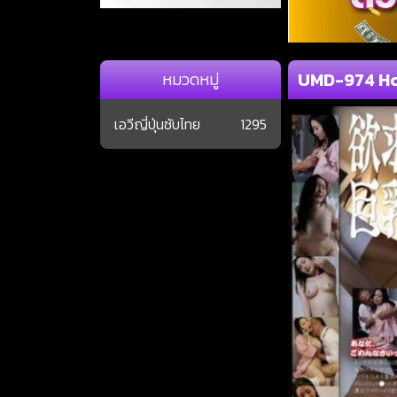
UMD-974 Ho
หมวดหมู่
เอวีญี่ปุ่นซับไทย
1295