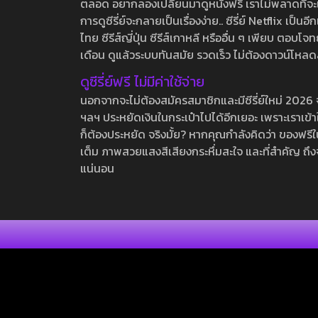
ตลอด อยากลองเปลี่ยนมาดูหนังฟรี เราไม่พลาดที่จะแนะน
การดูซีรี่ย์จะกลายเป็นเรื่องง่าย.. ซีรี่ย์ Netflix เป็
ไทย ซีรีส์ญี่ปุ่น ซีรีส์เกาหลี หรืออื่น ๆ เพียบ ตอ
เดือน ดูแล้วระบบทันสมัย รวดเร็ว ไม่ต้องดาวน์โหลด
ดูซีรี่ย์ฟรี ไม่มีค่าใช้จ่าย
นอกจากจะไม่ต้องสมัครสมาชิกและมีซีรี่ย์ใหม่ 2026 จุกๆ
ฯลฯ ประหยัดเงินในกระเป๋าไปได้อีกเยอะ เพราะเราเข้าใจ
ก็ต้องประหยัด จริงมั้ย? หากคุณกำลังคิดว่า ของฟรีใน
เต็ม ภาพสวยแสงสีเสียงกระหึ่มสะใจ และที่สำคัญ ถึงจ
แน่นอน