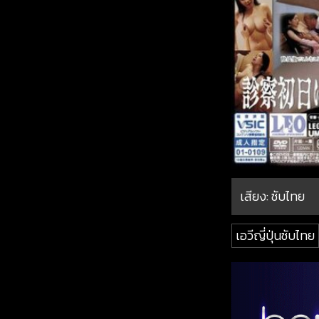
เสียง: ซับไทย
เอวีญี่ปุ่นซับไทย