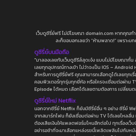
เว็บดูซีรี่ย์ฟรี ไม่มีโฆษณา domain.com หากคุณกำลัง
ละก็ขอบอกเลยว่า “ห้ามพลาด!” เพราะบทความ
ดูซีรี่ย์บนมือถือ
"มาลองเลยกับเว็บดูซีรีส์สุดเจ๋ง แบบไม่มีโฆษณากั
เลยทุกอุปกรณ์ทางเข้า ไม่ว่าจะเป็น IOS – Android หร
สำหรับการดูซีรี่ย์ฟรี คุณสามารถเลือกดูได้เลยทุกเรื
คอมพิวเตอร์ทุกรุ่นทุกยี่ห้อ หรือใครจะเชื่อมต่อผ
Episode ได้หมด เลือกได้เลยตามต้องการ เปลี่ยนตอนเ
ดูซีรี่ย์ใหม่ Netflix
นอกจากซีรี่ย์ Netflix ก็ยังมีซีรี่ย์อื่น ๆ อย่าง ซ
จากสมาร์ทโฟน ก็ยังเชื่อมต่อผ่าน TV ได้เลยไหลลื่น ห
ต้องเสียเงินให้แพลตฟอร์มไหนอีกต่อไป ทุกเรื่องเว็บนี้จ
อย่ารอช้าที่จะมาเลือกแหล่งรชนี้เพลิดเพลินไปกับหนังให