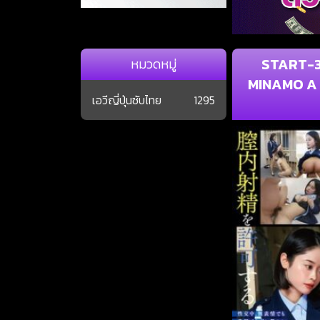
START-32
หมวดหมู่
MINAMO A S
เอวีญี่ปุ่นซับไทย
1295