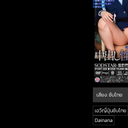
เสียง: ซับไทย
เอวีญี่ปุ่นซับไทย
Dainana