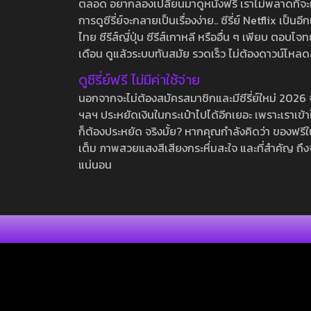
ตลอด อยากลองเปลี่ยนมาดูหนังฟรี เราไม่พลาดที่จะแนะน
การดูซีรี่ย์จะกลายเป็นเรื่องง่าย.. ซีรี่ย์ Netflix เป็
ไทย ซีรีส์ญี่ปุ่น ซีรีส์เกาหลี หรืออื่น ๆ เพียบ ตอ
เดือน ดูแล้วระบบทันสมัย รวดเร็ว ไม่ต้องดาวน์โหลด
ดูซีรี่ย์ฟรี ไม่มีค่าใช้จ่าย
นอกจากจะไม่ต้องสมัครสมาชิกและมีซีรี่ย์ใหม่ 2026 จุกๆ
ฯลฯ ประหยัดเงินในกระเป๋าไปได้อีกเยอะ เพราะเราเข้าใจ
ก็ต้องประหยัด จริงมั้ย? หากคุณกำลังคิดว่า ของฟรีใน
เต็ม ภาพสวยแสงสีเสียงกระหึ่มสะใจ และที่สำคัญ ถึงจ
แน่นอน