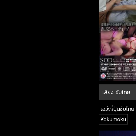
เสียง: ซับไทย
เอวีญี่ปุ่นซับไทย
Kokumoku