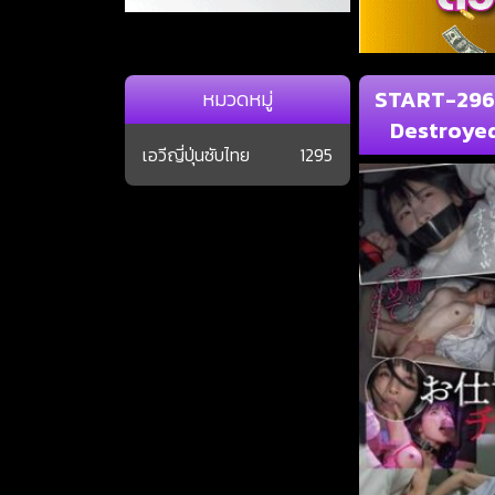
START-296 
หมวดหมู่
Destroyed
เอวีญี่ปุ่นซับไทย
1295