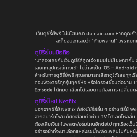
เว็บดูซีรี่ย์ฟรี ไม่มีโฆษณา domain.com หากคุณกำลัง
ละก็ขอบอกเลยว่า “ห้ามพลาด!” เพราะบทความ
ดูซีรี่ย์บนมือถือ
"มาลองเลยกับเว็บดูซีรีส์สุดเจ๋ง แบบไม่มีโฆษณากั
เลยทุกอุปกรณ์ทางเข้า ไม่ว่าจะเป็น IOS – Android หร
สำหรับการดูซีรี่ย์ฟรี คุณสามารถเลือกดูได้เลยทุกเรื
คอมพิวเตอร์ทุกรุ่นทุกยี่ห้อ หรือใครจะเชื่อมต่อผ
Episode ได้หมด เลือกได้เลยตามต้องการ เปลี่ยนตอนเ
ดูซีรี่ย์ใหม่ Netflix
นอกจากซีรี่ย์ Netflix ก็ยังมีซีรี่ย์อื่น ๆ อย่าง ซ
จากสมาร์ทโฟน ก็ยังเชื่อมต่อผ่าน TV ได้เลยไหลลื่น ห
ต้องเสียเงินให้แพลตฟอร์มไหนอีกต่อไป ทุกเรื่องเว็บนี้จ
อย่ารอช้าที่จะมาเลือกแหล่งรชนี้เพลิดเพลินไปกับหนังให