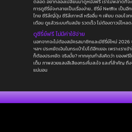
ตลอด อยากลองเปลี่ยนมาดูหนังฟรี เราไม่พลาดที่จะแนะน
การดูซีรี่ย์จะกลายเป็นเรื่องง่าย.. ซีรี่ย์ Netflix เป็
ไทย ซีรีส์ญี่ปุ่น ซีรีส์เกาหลี หรืออื่น ๆ เพียบ ตอ
เดือน ดูแล้วระบบทันสมัย รวดเร็ว ไม่ต้องดาวน์โหลด
ดูซีรี่ย์ฟรี ไม่มีค่าใช้จ่าย
นอกจากจะไม่ต้องสมัครสมาชิกและมีซีรี่ย์ใหม่ 2026 จุกๆ
ฯลฯ ประหยัดเงินในกระเป๋าไปได้อีกเยอะ เพราะเราเข้าใจ
ก็ต้องประหยัด จริงมั้ย? หากคุณกำลังคิดว่า ของฟรีใน
เต็ม ภาพสวยแสงสีเสียงกระหึ่มสะใจ และที่สำคัญ ถึงจ
แน่นอน