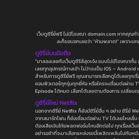
เว็บดูซีรี่ย์ฟรี ไม่มีโฆษณา domain.com หากคุณกำลัง
ละก็ขอบอกเลยว่า “ห้ามพลาด!” เพราะบทความ
ดูซีรี่ย์บนมือถือ
"มาลองเลยกับเว็บดูซีรีส์สุดเจ๋ง แบบไม่มีโฆษณากั
เลยทุกอุปกรณ์ทางเข้า ไม่ว่าจะเป็น IOS – Android หร
สำหรับการดูซีรี่ย์ฟรี คุณสามารถเลือกดูได้เลยทุกเรื
คอมพิวเตอร์ทุกรุ่นทุกยี่ห้อ หรือใครจะเชื่อมต่อผ
Episode ได้หมด เลือกได้เลยตามต้องการ เปลี่ยนตอนเ
ดูซีรี่ย์ใหม่ Netflix
นอกจากซีรี่ย์ Netflix ก็ยังมีซีรี่ย์อื่น ๆ อย่าง ซ
จากสมาร์ทโฟน ก็ยังเชื่อมต่อผ่าน TV ได้เลยไหลลื่น ห
ต้องเสียเงินให้แพลตฟอร์มไหนอีกต่อไป ทุกเรื่องเว็บนี้จ
อย่ารอช้าที่จะมาเลือกแหล่งรชนี้เพลิดเพลินไปกับหนังให