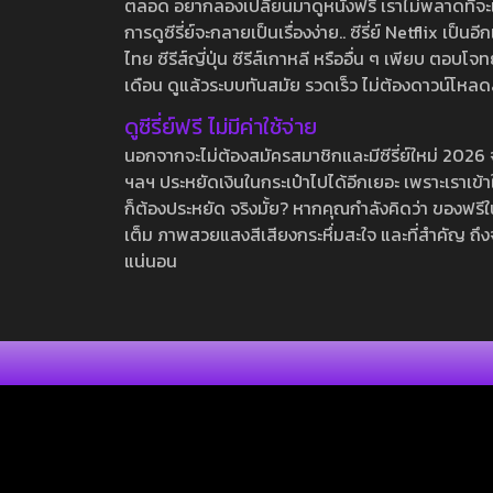
ตลอด อยากลองเปลี่ยนมาดูหนังฟรี เราไม่พลาดที่จะแนะน
การดูซีรี่ย์จะกลายเป็นเรื่องง่าย.. ซีรี่ย์ Netflix เป็
ไทย ซีรีส์ญี่ปุ่น ซีรีส์เกาหลี หรืออื่น ๆ เพียบ ตอ
เดือน ดูแล้วระบบทันสมัย รวดเร็ว ไม่ต้องดาวน์โหลด
ดูซีรี่ย์ฟรี ไม่มีค่าใช้จ่าย
นอกจากจะไม่ต้องสมัครสมาชิกและมีซีรี่ย์ใหม่ 2026 จุกๆ
ฯลฯ ประหยัดเงินในกระเป๋าไปได้อีกเยอะ เพราะเราเข้าใจ
ก็ต้องประหยัด จริงมั้ย? หากคุณกำลังคิดว่า ของฟรีใน
เต็ม ภาพสวยแสงสีเสียงกระหึ่มสะใจ และที่สำคัญ ถึงจ
แน่นอน