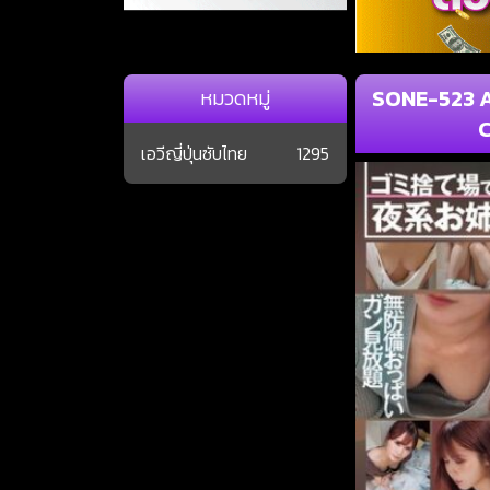
SONE-523 A
หมวดหมู่
C
เอวีญี่ปุ่นซับไทย
1295