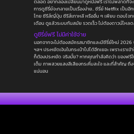
ตลอด อยากลองเปลี่ยนมาดูหนังฟรี เราไม่พลาดที่จะแนะน
การดูซีรี่ย์จะกลายเป็นเรื่องง่าย.. ซีรี่ย์ Netflix เป็
ไทย ซีรีส์ญี่ปุ่น ซีรีส์เกาหลี หรืออื่น ๆ เพียบ ตอ
เดือน ดูแล้วระบบทันสมัย รวดเร็ว ไม่ต้องดาวน์โหลด
ดูซีรี่ย์ฟรี ไม่มีค่าใช้จ่าย
นอกจากจะไม่ต้องสมัครสมาชิกและมีซีรี่ย์ใหม่ 2026 จุกๆ
ฯลฯ ประหยัดเงินในกระเป๋าไปได้อีกเยอะ เพราะเราเข้าใจ
ก็ต้องประหยัด จริงมั้ย? หากคุณกำลังคิดว่า ของฟรีใน
เต็ม ภาพสวยแสงสีเสียงกระหึ่มสะใจ และที่สำคัญ ถึงจ
แน่นอน