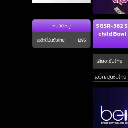
SGSR-362 S
หมวดหมู่
child Bowl
เอวีญี่ปุ่นซับไทย
1295
เสียง: ซับไทย
เอวีญี่ปุ่นซับไทย