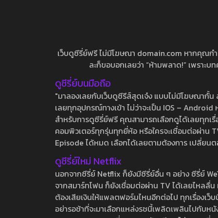
เว็บดูซีรี่ย์ฟรี ไม่มีโฆษณา domain.com หากคุณกำลัง
ละก็ขอบอกเลยว่า “ห้ามพลาด!” เพราะบทความ
ดูซีรี่ย์บนมือถือ
"มาลองเลยกับเว็บดูซีรีส์สุดเจ๋ง แบบไม่มีโฆษณากั
เลยทุกอุปกรณ์ทางเข้า ไม่ว่าจะเป็น IOS – Android หร
สำหรับการดูซีรี่ย์ฟรี คุณสามารถเลือกดูได้เลยทุกเรื
คอมพิวเตอร์ทุกรุ่นทุกยี่ห้อ หรือใครจะเชื่อมต่อผ
Episode ได้หมด เลือกได้เลยตามต้องการ เปลี่ยนตอนเ
ดูซีรี่ย์ใหม่ Netflix
นอกจากซีรี่ย์ Netflix ก็ยังมีซีรี่ย์อื่น ๆ อย่าง ซ
จากสมาร์ทโฟน ก็ยังเชื่อมต่อผ่าน TV ได้เลยไหลลื่น ห
ต้องเสียเงินให้แพลตฟอร์มไหนอีกต่อไป ทุกเรื่องเว็บนี้จ
อย่ารอช้าที่จะมาเลือกแหล่งรชนี้เพลิดเพลินไปกับหนังให