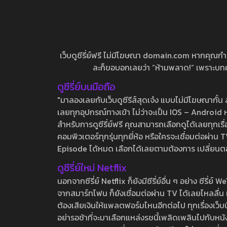
เว็บดูซีรี่ย์ฟรี ไม่มีโฆษณา domain.com หากคุณกำลัง
ละก็ขอบอกเลยว่า “ห้ามพลาด!” เพราะบทความ
ดูซีรี่ย์บนมือถือ
"มาลองเลยกับเว็บดูซีรีส์สุดเจ๋ง แบบไม่มีโฆษณากั
เลยทุกอุปกรณ์ทางเข้า ไม่ว่าจะเป็น IOS – Android หร
สำหรับการดูซีรี่ย์ฟรี คุณสามารถเลือกดูได้เลยทุกเรื
คอมพิวเตอร์ทุกรุ่นทุกยี่ห้อ หรือใครจะเชื่อมต่อผ
Episode ได้หมด เลือกได้เลยตามต้องการ เปลี่ยนตอนเ
ดูซีรี่ย์ใหม่ Netflix
นอกจากซีรี่ย์ Netflix ก็ยังมีซีรี่ย์อื่น ๆ อย่าง ซ
จากสมาร์ทโฟน ก็ยังเชื่อมต่อผ่าน TV ได้เลยไหลลื่น ห
ต้องเสียเงินให้แพลตฟอร์มไหนอีกต่อไป ทุกเรื่องเว็บนี้จ
อย่ารอช้าที่จะมาเลือกแหล่งรชนี้เพลิดเพลินไปกับหนังให