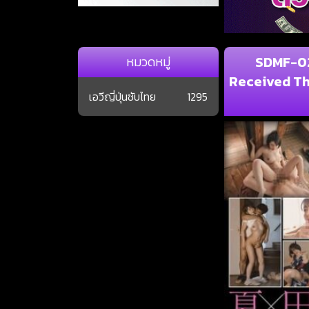
SDMF-02
หมวดหมู่
Received Th
เอวีญี่ปุ่นซับไทย
1295