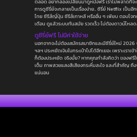
ตลอด อยากลองเปลี่ยนมาดูหนังฟรี เราไม่พลาดที่จะแนะน
การดูซีรี่ย์จะกลายเป็นเรื่องง่าย.. ซีรี่ย์ Netflix เป็
ไทย ซีรีส์ญี่ปุ่น ซีรีส์เกาหลี หรืออื่น ๆ เพียบ ตอ
เดือน ดูแล้วระบบทันสมัย รวดเร็ว ไม่ต้องดาวน์โหลด
ดูซีรี่ย์ฟรี ไม่มีค่าใช้จ่าย
นอกจากจะไม่ต้องสมัครสมาชิกและมีซีรี่ย์ใหม่ 2026 จุกๆ
ฯลฯ ประหยัดเงินในกระเป๋าไปได้อีกเยอะ เพราะเราเข้าใจ
ก็ต้องประหยัด จริงมั้ย? หากคุณกำลังคิดว่า ของฟรีใน
เต็ม ภาพสวยแสงสีเสียงกระหึ่มสะใจ และที่สำคัญ ถึงจ
แน่นอน