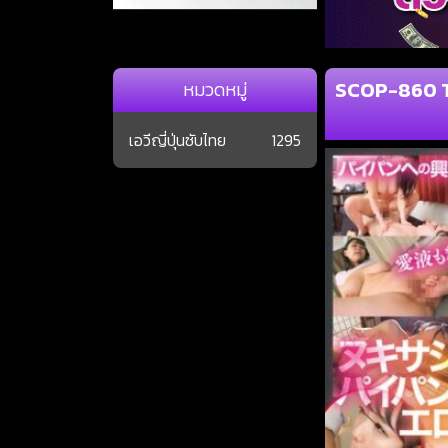
SCOP-860 Th
หมวดหมู่
เอวีญี่ปุ่นซับไทย
1295