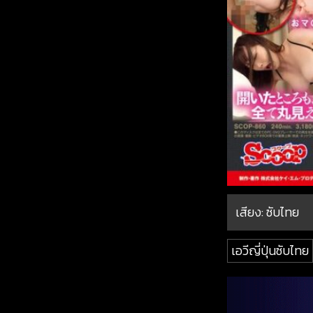
เสียง: ซับไทย
เอวีญี่ปุ่นซับไทย