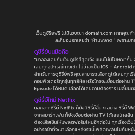
เว็บดูซีรี่ย์ฟรี ไม่มีโฆษณา domain.com หากคุณกำลัง
ละก็ขอบอกเลยว่า “ห้ามพลาด!” เพราะบทความ
ดูซีรี่ย์บนมือถือ
"มาลองเลยกับเว็บดูซีรีส์สุดเจ๋ง แบบไม่มีโฆษณากั
เลยทุกอุปกรณ์ทางเข้า ไม่ว่าจะเป็น IOS – Android หร
สำหรับการดูซีรี่ย์ฟรี คุณสามารถเลือกดูได้เลยทุกเรื
คอมพิวเตอร์ทุกรุ่นทุกยี่ห้อ หรือใครจะเชื่อมต่อผ
Episode ได้หมด เลือกได้เลยตามต้องการ เปลี่ยนตอนเ
ดูซีรี่ย์ใหม่ Netflix
นอกจากซีรี่ย์ Netflix ก็ยังมีซีรี่ย์อื่น ๆ อย่าง ซ
จากสมาร์ทโฟน ก็ยังเชื่อมต่อผ่าน TV ได้เลยไหลลื่น ห
ต้องเสียเงินให้แพลตฟอร์มไหนอีกต่อไป ทุกเรื่องเว็บนี้จ
อย่ารอช้าที่จะมาเลือกแหล่งรชนี้เพลิดเพลินไปกับหนังให