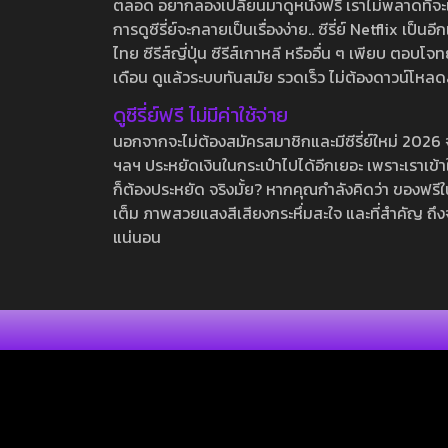
ตลอด อยากลองเปลี่ยนมาดูหนังฟรี เราไม่พลาดที่จะแนะน
การดูซีรี่ย์จะกลายเป็นเรื่องง่าย.. ซีรี่ย์ Netflix เป็
ไทย ซีรีส์ญี่ปุ่น ซีรีส์เกาหลี หรืออื่น ๆ เพียบ ตอ
เดือน ดูแล้วระบบทันสมัย รวดเร็ว ไม่ต้องดาวน์โหลด
ดูซีรี่ย์ฟรี ไม่มีค่าใช้จ่าย
นอกจากจะไม่ต้องสมัครสมาชิกและมีซีรี่ย์ใหม่ 2026 จุกๆ
ฯลฯ ประหยัดเงินในกระเป๋าไปได้อีกเยอะ เพราะเราเข้าใจ
ก็ต้องประหยัด จริงมั้ย? หากคุณกำลังคิดว่า ของฟรีใน
เต็ม ภาพสวยแสงสีเสียงกระหึ่มสะใจ และที่สำคัญ ถึงจ
แน่นอน