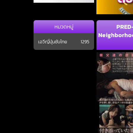
PRED-
หมวดหมู่
Neighborhoo
เอวีญี่ปุ่นซับไทย
1295