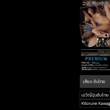
เสียง: ซับไทย
เอวีญี่ปุ่นซับไทย
Kitorune Kawag