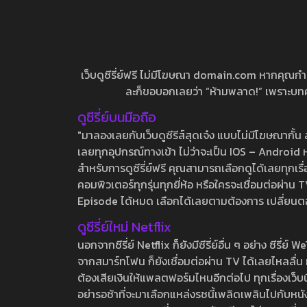
เว็บดูซีรี่ย์ฟรี ไม่มีโฆษณา domain.com หากคุณกำลัง
ละก็ขอบอกเลยว่า “ห้ามพลาด!” เพราะบทความ
ดูซีรี่ย์บนมือถือ
"มาลองเลยกับเว็บดูซีรีส์สุดเจ๋ง แบบไม่มีโฆษณากั
เลยทุกอุปกรณ์ทางเข้า ไม่ว่าจะเป็น IOS – Android หร
สำหรับการดูซีรี่ย์ฟรี คุณสามารถเลือกดูได้เลยทุกเรื
คอมพิวเตอร์ทุกรุ่นทุกยี่ห้อ หรือใครจะเชื่อมต่อผ
Episode ได้หมด เลือกได้เลยตามต้องการ เปลี่ยนตอนเ
ดูซีรี่ย์ใหม่ Netflix
นอกจากซีรี่ย์ Netflix ก็ยังมีซีรี่ย์อื่น ๆ อย่าง ซ
จากสมาร์ทโฟน ก็ยังเชื่อมต่อผ่าน TV ได้เลยไหลลื่น ห
ต้องเสียเงินให้แพลตฟอร์มไหนอีกต่อไป ทุกเรื่องเว็บนี้จ
อย่ารอช้าที่จะมาเลือกแหล่งรชนี้เพลิดเพลินไปกับหนังให