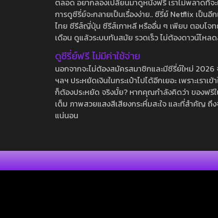
ตลอด อยากลองเปลี่ยนมาดูหนังฟรี เราไม่พลาดที่จะแนะน
การดูซีรี่ย์จะกลายเป็นเรื่องง่าย.. ซีรี่ย์ Netflix เป็
ไทย ซีรีส์ญี่ปุ่น ซีรีส์เกาหลี หรืออื่น ๆ เพียบ ตอ
เดือน ดูแล้วระบบทันสมัย รวดเร็ว ไม่ต้องดาวน์โหลด
ดูซีรี่ย์ฟรี ไม่มีค่าใช้จ่าย
นอกจากจะไม่ต้องสมัครสมาชิกและมีซีรี่ย์ใหม่ 2026 จุกๆ
ฯลฯ ประหยัดเงินในกระเป๋าไปได้อีกเยอะ เพราะเราเข้าใจ
ก็ต้องประหยัด จริงมั้ย? หากคุณกำลังคิดว่า ของฟรีใน
เต็ม ภาพสวยแสงสีเสียงกระหึ่มสะใจ และที่สำคัญ ถึงจ
แน่นอน