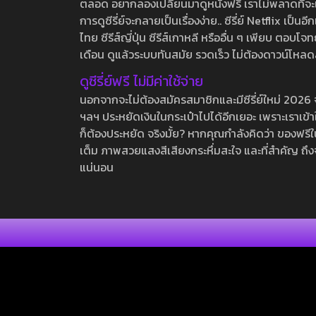
ตลอด อยากลองเปลี่ยนมาดูหนังฟรี เราไม่พลาดที่จะแนะน
การดูซีรี่ย์จะกลายเป็นเรื่องง่าย.. ซีรี่ย์ Netflix เป็
ไทย ซีรีส์ญี่ปุ่น ซีรีส์เกาหลี หรืออื่น ๆ เพียบ ตอ
เดือน ดูแล้วระบบทันสมัย รวดเร็ว ไม่ต้องดาวน์โหลด
ดูซีรี่ย์ฟรี ไม่มีค่าใช้จ่าย
นอกจากจะไม่ต้องสมัครสมาชิกและมีซีรี่ย์ใหม่ 2026 จุกๆ
ฯลฯ ประหยัดเงินในกระเป๋าไปได้อีกเยอะ เพราะเราเข้าใจ
ก็ต้องประหยัด จริงมั้ย? หากคุณกำลังคิดว่า ของฟรีใน
เต็ม ภาพสวยแสงสีเสียงกระหึ่มสะใจ และที่สำคัญ ถึงจ
แน่นอน