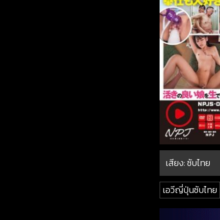
เสียง: ซับไทย
เอวีญี่ปุ่นซับไทย