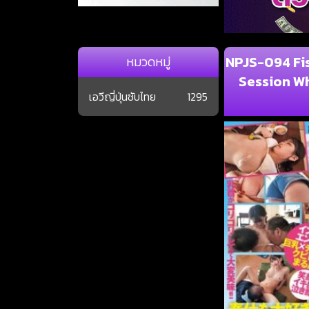
NPJS-094 Fis
หมวดหมู่
Session Wh
เอวีญี่ปุ่นซับไทย
1295