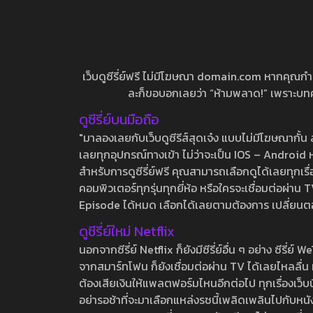
เว็บดูซีรี่ย์ฟรี ไม่มีโฆษณา domain.com หากคุณกำลัง
ละก็ขอบอกเลยว่า “ห้ามพลาด!” เพราะบทความ
ดูซีรี่ย์บนมือถือ
"มาลองเลยกับเว็บดูซีรีส์สุดเจ๋ง แบบไม่มีโฆษณากั
เลยทุกอุปกรณ์ทางเข้า ไม่ว่าจะเป็น IOS – Android หร
สำหรับการดูซีรี่ย์ฟรี คุณสามารถเลือกดูได้เลยทุกเรื
คอมพิวเตอร์ทุกรุ่นทุกยี่ห้อ หรือใครจะเชื่อมต่อผ
Episode ได้หมด เลือกได้เลยตามต้องการ เปลี่ยนตอนเ
ดูซีรี่ย์ใหม่ Netflix
นอกจากซีรี่ย์ Netflix ก็ยังมีซีรี่ย์อื่น ๆ อย่าง ซ
จากสมาร์ทโฟน ก็ยังเชื่อมต่อผ่าน TV ได้เลยไหลลื่น ห
ต้องเสียเงินให้แพลตฟอร์มไหนอีกต่อไป ทุกเรื่องเว็บนี้จ
อย่ารอช้าที่จะมาเลือกแหล่งรชนี้เพลิดเพลินไปกับหนังให