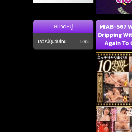
MIAB-567 W
หมวดหมู่
Dripping Wi
เอวีญี่ปุ่นซับไทย
1295
Again To 