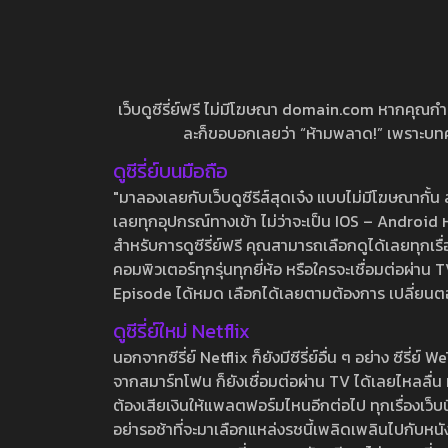
เว็บดูซีรี่ย์ฟรี ไม่มีโฆษณา domain.com หากคุณกำลัง
ละก็ขอบอกเลยว่า “ห้ามพลาด!” เพราะบทความ
ดูซีรี่ย์บนมือถือ
"มาลองเลยกับเว็บดูซีรีส์สุดเจ๋ง แบบไม่มีโฆษณากั
เลยทุกอุปกรณ์ทางเข้า ไม่ว่าจะเป็น IOS – Android หร
สำหรับการดูซีรี่ย์ฟรี คุณสามารถเลือกดูได้เลยทุกเรื
คอมพิวเตอร์ทุกรุ่นทุกยี่ห้อ หรือใครจะเชื่อมต่อผ
Episode ได้หมด เลือกได้เลยตามต้องการ เปลี่ยนตอนเ
ดูซีรี่ย์ใหม่ Netflix
นอกจากซีรี่ย์ Netflix ก็ยังมีซีรี่ย์อื่น ๆ อย่าง ซ
จากสมาร์ทโฟน ก็ยังเชื่อมต่อผ่าน TV ได้เลยไหลลื่น ห
ต้องเสียเงินให้แพลตฟอร์มไหนอีกต่อไป ทุกเรื่องเว็บนี้จ
อย่ารอช้าที่จะมาเลือกแหล่งรชนี้เพลิดเพลินไปกับหนังให