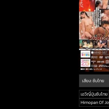
เสียง: ซับไทย
เอวีญี่ปุ่นซับไทย
Himopan Of Jo