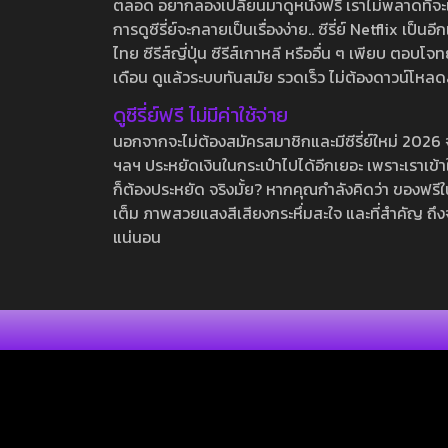
ตลอด อยากลองเปลี่ยนมาดูหนังฟรี เราไม่พลาดที่จะแนะน
การดูซีรี่ย์จะกลายเป็นเรื่องง่าย.. ซีรี่ย์ Netflix เป็
ไทย ซีรีส์ญี่ปุ่น ซีรีส์เกาหลี หรืออื่น ๆ เพียบ ตอ
เดือน ดูแล้วระบบทันสมัย รวดเร็ว ไม่ต้องดาวน์โหลด
ดูซีรี่ย์ฟรี ไม่มีค่าใช้จ่าย
นอกจากจะไม่ต้องสมัครสมาชิกและมีซีรี่ย์ใหม่ 2026 จุกๆ
ฯลฯ ประหยัดเงินในกระเป๋าไปได้อีกเยอะ เพราะเราเข้าใจ
ก็ต้องประหยัด จริงมั้ย? หากคุณกำลังคิดว่า ของฟรีใน
เต็ม ภาพสวยแสงสีเสียงกระหึ่มสะใจ และที่สำคัญ ถึงจ
แน่นอน