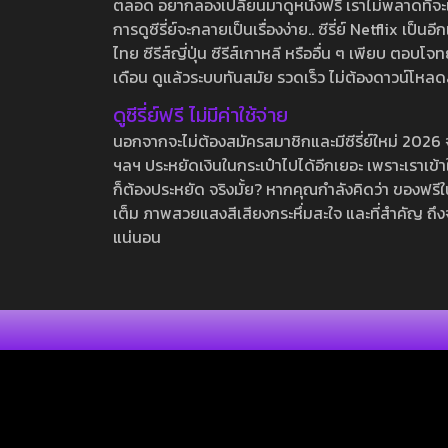
ตลอด อยากลองเปลี่ยนมาดูหนังฟรี เราไม่พลาดที่จะแนะน
การดูซีรี่ย์จะกลายเป็นเรื่องง่าย.. ซีรี่ย์ Netflix เป็
ไทย ซีรีส์ญี่ปุ่น ซีรีส์เกาหลี หรืออื่น ๆ เพียบ ตอ
เดือน ดูแล้วระบบทันสมัย รวดเร็ว ไม่ต้องดาวน์โหลด
ดูซีรี่ย์ฟรี ไม่มีค่าใช้จ่าย
นอกจากจะไม่ต้องสมัครสมาชิกและมีซีรี่ย์ใหม่ 2026 จุกๆ
ฯลฯ ประหยัดเงินในกระเป๋าไปได้อีกเยอะ เพราะเราเข้าใจ
ก็ต้องประหยัด จริงมั้ย? หากคุณกำลังคิดว่า ของฟรีใน
เต็ม ภาพสวยแสงสีเสียงกระหึ่มสะใจ และที่สำคัญ ถึงจ
แน่นอน