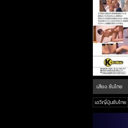
เสียง: ซับไทย
เอวีญี่ปุ่นซับไทย