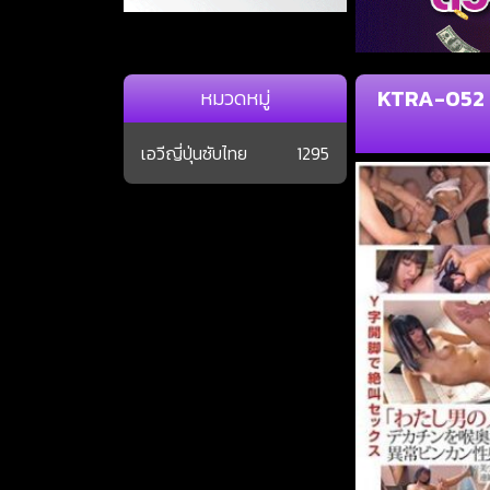
KTRA-052 S
หมวดหมู่
เอวีญี่ปุ่นซับไทย
1295