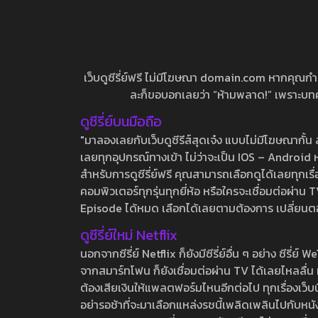
เว็บดูซีรี่ย์ฟรี ไม่มีโฆษณา domain.com หากคุณกำลัง
ละก็ขอบอกเลยว่า “ห้ามพลาด!” เพราะบทความ
ดูซีรี่ย์บนมือถือ
"มาลองเลยกับเว็บดูซีรีส์สุดเจ๋ง แบบไม่มีโฆษณากั
เลยทุกอุปกรณ์ทางเข้า ไม่ว่าจะเป็น IOS – Android หร
สำหรับการดูซีรี่ย์ฟรี คุณสามารถเลือกดูได้เลยทุกเรื
คอมพิวเตอร์ทุกรุ่นทุกยี่ห้อ หรือใครจะเชื่อมต่อผ
Episode ได้หมด เลือกได้เลยตามต้องการ เปลี่ยนตอนเ
ดูซีรี่ย์ใหม่ Netflix
นอกจากซีรี่ย์ Netflix ก็ยังมีซีรี่ย์อื่น ๆ อย่าง ซ
จากสมาร์ทโฟน ก็ยังเชื่อมต่อผ่าน TV ได้เลยไหลลื่น ห
ต้องเสียเงินให้แพลตฟอร์มไหนอีกต่อไป ทุกเรื่องเว็บนี้จ
อย่ารอช้าที่จะมาเลือกแหล่งรชนี้เพลิดเพลินไปกับหนังให