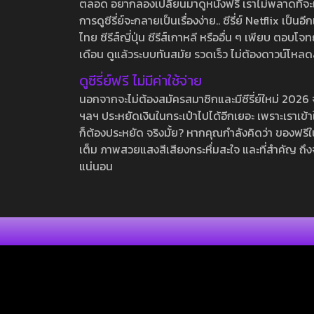
ตลอด อยากลองเปลี่ยนมาดูหนังฟรี เราไม่พลาดที่จะแนะน
การดูซีรี่ย์จะกลายเป็นเรื่องง่าย.. ซีรี่ย์ Netflix เป็
ไทย ซีรีส์ญี่ปุ่น ซีรีส์เกาหลี หรืออื่น ๆ เพียบ ตอ
เดือน ดูแล้วระบบทันสมัย รวดเร็ว ไม่ต้องดาวน์โหลด
ดูซีรี่ย์ฟรี ไม่มีค่าใช้จ่าย
นอกจากจะไม่ต้องสมัครสมาชิกและมีซีรี่ย์ใหม่ 2026 จุกๆ
ฯลฯ ประหยัดเงินในกระเป๋าไปได้อีกเยอะ เพราะเราเข้าใจ
ก็ต้องประหยัด จริงมั้ย? หากคุณกำลังคิดว่า ของฟรีใน
เต็ม ภาพสวยแสงสีเสียงกระหึ่มสะใจ และที่สำคัญ ถึงจ
แน่นอน