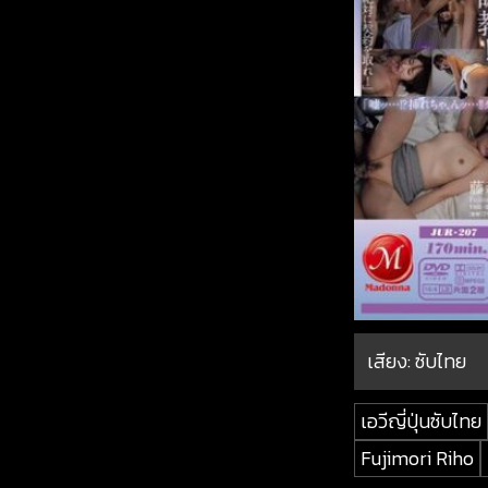
เสียง: ซับไทย
เอวีญี่ปุ่นซับไทย
Fujimori Riho