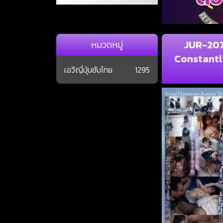
JUR-207
หมวดหมู่
Constantl
เอวีญี่ปุ่นซับไทย
1295