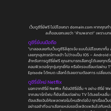
เว็บดูซีรี่ย์ฟรี ไม่มีโฆษณา domain.com หากคุณกำลัง
ละก็ขอบอกเลยว่า “ห้ามพลาด!” เพราะบทความ
ดูซีรี่ย์บนมือถือ
"มาลองเลยกับเว็บดูซีรีส์สุดเจ๋ง แบบไม่มีโฆษณากั
เลยทุกอุปกรณ์ทางเข้า ไม่ว่าจะเป็น IOS – Android หร
สำหรับการดูซีรี่ย์ฟรี คุณสามารถเลือกดูได้เลยทุกเรื
คอมพิวเตอร์ทุกรุ่นทุกยี่ห้อ หรือใครจะเชื่อมต่อผ
Episode ได้หมด เลือกได้เลยตามต้องการ เปลี่ยนตอนเ
ดูซีรี่ย์ใหม่ Netflix
นอกจากซีรี่ย์ Netflix ก็ยังมีซีรี่ย์อื่น ๆ อย่าง ซ
จากสมาร์ทโฟน ก็ยังเชื่อมต่อผ่าน TV ได้เลยไหลลื่น ห
ต้องเสียเงินให้แพลตฟอร์มไหนอีกต่อไป ทุกเรื่องเว็บนี้จ
อย่ารอช้าที่จะมาเลือกแหล่งรชนี้เพลิดเพลินไปกับหนังให