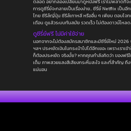
ตลอด อยากลองเปลี่ยนมาดูหนังฟรี เราไม่พลาดที่จะแนะน
การดูซีรี่ย์จะกลายเป็นเรื่องง่าย.. ซีรี่ย์ Netflix เป็
ไทย ซีรีส์ญี่ปุ่น ซีรีส์เกาหลี หรืออื่น ๆ เพียบ ตอ
เดือน ดูแล้วระบบทันสมัย รวดเร็ว ไม่ต้องดาวน์โหลด
ดูซีรี่ย์ฟรี ไม่มีค่าใช้จ่าย
นอกจากจะไม่ต้องสมัครสมาชิกและมีซีรี่ย์ใหม่ 2026 จุกๆ
ฯลฯ ประหยัดเงินในกระเป๋าไปได้อีกเยอะ เพราะเราเข้าใจ
ก็ต้องประหยัด จริงมั้ย? หากคุณกำลังคิดว่า ของฟรีใน
เต็ม ภาพสวยแสงสีเสียงกระหึ่มสะใจ และที่สำคัญ ถึงจ
แน่นอน