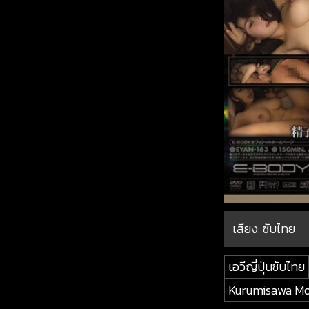
เสียง: ซับไทย
เอวีญี่ปุ่นซับไทย
Kurumisawa M