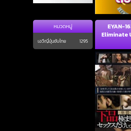
EYAN-16
หมวดหมู่
Eliminate
เอวีญี่ปุ่นซับไทย
1295