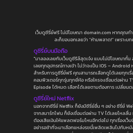
เว็บดูซีรี่ย์ฟรี ไม่มีโฆษณา domain.com หากคุณกำลัง
ละก็ขอบอกเลยว่า “ห้ามพลาด!” เพราะบทความ
ดูซีรี่ย์บนมือถือ
"มาลองเลยกับเว็บดูซีรีส์สุดเจ๋ง แบบไม่มีโฆษณากั
เลยทุกอุปกรณ์ทางเข้า ไม่ว่าจะเป็น IOS – Android หร
สำหรับการดูซีรี่ย์ฟรี คุณสามารถเลือกดูได้เลยทุกเรื
คอมพิวเตอร์ทุกรุ่นทุกยี่ห้อ หรือใครจะเชื่อมต่อผ
Episode ได้หมด เลือกได้เลยตามต้องการ เปลี่ยนตอนเ
ดูซีรี่ย์ใหม่ Netflix
นอกจากซีรี่ย์ Netflix ก็ยังมีซีรี่ย์อื่น ๆ อย่าง ซ
จากสมาร์ทโฟน ก็ยังเชื่อมต่อผ่าน TV ได้เลยไหลลื่น ห
ต้องเสียเงินให้แพลตฟอร์มไหนอีกต่อไป ทุกเรื่องเว็บนี้จ
อย่ารอช้าที่จะมาเลือกแหล่งรชนี้เพลิดเพลินไปกับหนังให