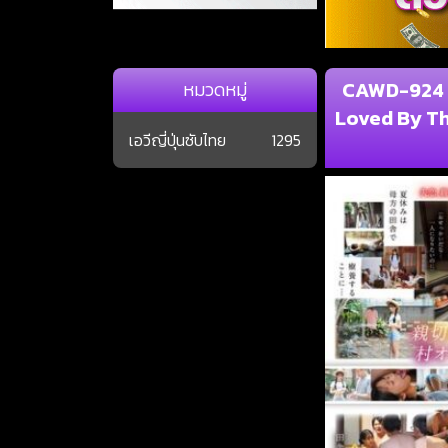
CAWD-924 A
หมวดหมู่
Loved By Th
เอวีญี่ปุ่นซับไทย
1295