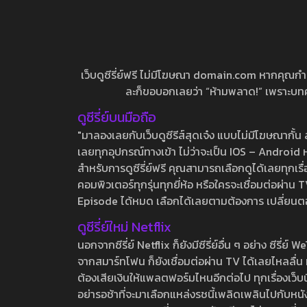
เว็บดูซีรี่ย์ฟรี ไม่มีโฆษณา domain.com หากคุณกำลัง
ละก็ขอบอกเลยว่า “ห้ามพลาด!” เพราะบทความ
ดูซีรี่ย์บนมือถือ
"มาลองเลยกับเว็บดูซีรีส์สุดเจ๋ง แบบไม่มีโฆษณากั
เลยทุกอุปกรณ์ทางเข้า ไม่ว่าจะเป็น IOS – Android หร
สำหรับการดูซีรี่ย์ฟรี คุณสามารถเลือกดูได้เลยทุกเรื
คอมพิวเตอร์ทุกรุ่นทุกยี่ห้อ หรือใครจะเชื่อมต่อผ
Episode ได้หมด เลือกได้เลยตามต้องการ เปลี่ยนตอนเ
ดูซีรี่ย์ใหม่ Netflix
นอกจากซีรี่ย์ Netflix ก็ยังมีซีรี่ย์อื่น ๆ อย่าง ซ
จากสมาร์ทโฟน ก็ยังเชื่อมต่อผ่าน TV ได้เลยไหลลื่น ห
ต้องเสียเงินให้แพลตฟอร์มไหนอีกต่อไป ทุกเรื่องเว็บนี้จ
อย่ารอช้าที่จะมาเลือกแหล่งรชนี้เพลิดเพลินไปกับหนังให