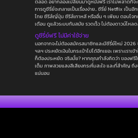
ตลอด อยากลองเปลี่ยนมาดูหนังฟรี เราไม่พลาดที่จะแนะน
การดูซีรี่ย์จะกลายเป็นเรื่องง่าย.. ซีรี่ย์ Netflix เป็
ไทย ซีรีส์ญี่ปุ่น ซีรีส์เกาหลี หรืออื่น ๆ เพียบ ตอ
เดือน ดูแล้วระบบทันสมัย รวดเร็ว ไม่ต้องดาวน์โหลด
ดูซีรี่ย์ฟรี ไม่มีค่าใช้จ่าย
นอกจากจะไม่ต้องสมัครสมาชิกและมีซีรี่ย์ใหม่ 2026 จุกๆ
ฯลฯ ประหยัดเงินในกระเป๋าไปได้อีกเยอะ เพราะเราเข้าใจ
ก็ต้องประหยัด จริงมั้ย? หากคุณกำลังคิดว่า ของฟรีใน
เต็ม ภาพสวยแสงสีเสียงกระหึ่มสะใจ และที่สำคัญ ถึงจ
แน่นอน