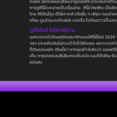
ตลอด อยากลองเปลี่ยนมาดูหนังฟรี เราไม่พลาดที่จะแนะน
การดูซีรี่ย์จะกลายเป็นเรื่องง่าย.. ซีรี่ย์ Netflix เป็
ไทย ซีรีส์ญี่ปุ่น ซีรีส์เกาหลี หรืออื่น ๆ เพียบ ตอ
เดือน ดูแล้วระบบทันสมัย รวดเร็ว ไม่ต้องดาวน์โหลด
ดูซีรี่ย์ฟรี ไม่มีค่าใช้จ่าย
นอกจากจะไม่ต้องสมัครสมาชิกและมีซีรี่ย์ใหม่ 2026 จุกๆ
ฯลฯ ประหยัดเงินในกระเป๋าไปได้อีกเยอะ เพราะเราเข้าใจ
ก็ต้องประหยัด จริงมั้ย? หากคุณกำลังคิดว่า ของฟรีใน
เต็ม ภาพสวยแสงสีเสียงกระหึ่มสะใจ และที่สำคัญ ถึงจ
แน่นอน