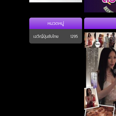
หมวดหมู่
เอวีญี่ปุ่นซับไทย
1295