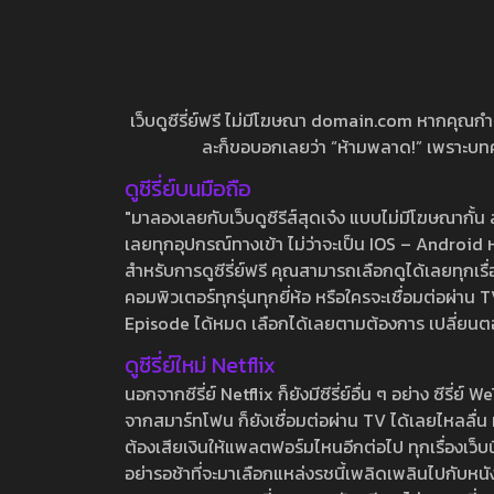
เว็บดูซีรี่ย์ฟรี ไม่มีโฆษณา domain.com หากคุณกำลัง
ละก็ขอบอกเลยว่า “ห้ามพลาด!” เพราะบทความ
ดูซีรี่ย์บนมือถือ
"มาลองเลยกับเว็บดูซีรีส์สุดเจ๋ง แบบไม่มีโฆษณากั
เลยทุกอุปกรณ์ทางเข้า ไม่ว่าจะเป็น IOS – Android หร
สำหรับการดูซีรี่ย์ฟรี คุณสามารถเลือกดูได้เลยทุกเรื
คอมพิวเตอร์ทุกรุ่นทุกยี่ห้อ หรือใครจะเชื่อมต่อผ
Episode ได้หมด เลือกได้เลยตามต้องการ เปลี่ยนตอนเ
ดูซีรี่ย์ใหม่ Netflix
นอกจากซีรี่ย์ Netflix ก็ยังมีซีรี่ย์อื่น ๆ อย่าง ซ
จากสมาร์ทโฟน ก็ยังเชื่อมต่อผ่าน TV ได้เลยไหลลื่น ห
ต้องเสียเงินให้แพลตฟอร์มไหนอีกต่อไป ทุกเรื่องเว็บนี้จ
อย่ารอช้าที่จะมาเลือกแหล่งรชนี้เพลิดเพลินไปกับหนังให