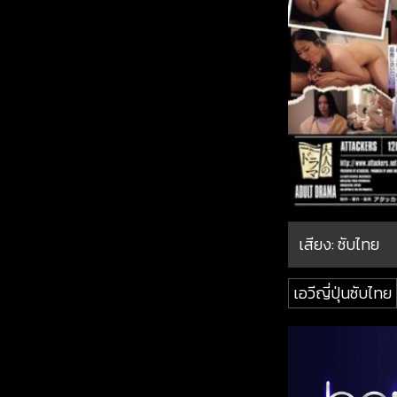
เสียง: ซับไทย
เอวีญี่ปุ่นซับไทย