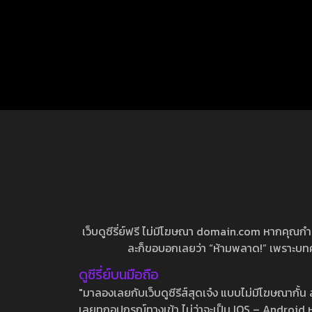
เว็บดูซีรี่ย์ฟรี ไม่มีโฆษณา domain.com หากคุณกำลัง
ละก็ขอบอกเลยว่า “ห้ามพลาด!” เพราะบทความ
ดูซีรี่ย์บนมือถือ
"มาลองเลยกับเว็บดูซีรีส์สุดเจ๋ง แบบไม่มีโฆษณากั
เลยทุกอุปกรณ์ทางเข้า ไม่ว่าจะเป็น IOS – Android หร