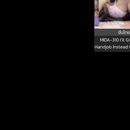
ซับไทย
MIDA-310 I’ll 
Handjob Instead 
A Brothel. My 
Friend, Who I
Thought I Had A
Scolded Me An
Cum 24 Hours 
Matter How Man
Came… Tono Kari