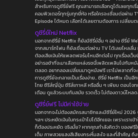
สำหรับการดูซีรี่ย์ฟรี คุณสามารถเลือกดูได้เลยทุกเรื
คอมพิวเตอร์ทุกรุ่นทุกยี่ห้อ หรือใครจะเชื่อมต่อผ
Episode ได้หมด เลือกได้เลยตามต้องการ เปลี่ยนตอนเ
ดูซีรี่ย์ใหม่ Netflix
นอกจากซีรี่ย์ Netflix ก็ยังมีซีรี่ย์อื่น ๆ อย่าง ซ
จากสมาร์ทโฟน ก็ยังเชื่อมต่อผ่าน TV ได้เลยไหลลื่น ห
ต้องเสียเงินให้แพลตฟอร์มไหนอีกต่อไป ทุกเรื่องเว็บนี้จ
อย่ารอช้าที่จะมาเลือกแหล่งรชนี้เพลิดเพลินไปกับหนังให
ตลอด อยากลองเปลี่ยนมาดูหนังฟรี เราไม่พลาดที่จะแนะน
การดูซีรี่ย์จะกลายเป็นเรื่องง่าย.. ซีรี่ย์ Netflix เป็
ไทย ซีรีส์ญี่ปุ่น ซีรีส์เกาหลี หรืออื่น ๆ เพียบ ตอ
เดือน ดูแล้วระบบทันสมัย รวดเร็ว ไม่ต้องดาวน์โหลด
ดูซีรี่ย์ฟรี ไม่มีค่าใช้จ่าย
นอกจากจะไม่ต้องสมัครสมาชิกและมีซีรี่ย์ใหม่ 2026 จุกๆ
ฯลฯ ประหยัดเงินในกระเป๋าไปได้อีกเยอะ เพราะเราเข้าใจ
ก็ต้องประหยัด จริงมั้ย? หากคุณกำลังคิดว่า ของฟรีใน
เต็ม ภาพสวยแสงสีเสียงกระหึ่มสะใจ และที่สำคัญ ถึงจ