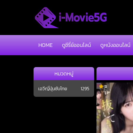
HOME
ดูซีรี่ย์ออนไลน์
ดูหนังออนไลน์
หมวดหมู่
8
เอวีญี่ปุ่นซับไทย
1295