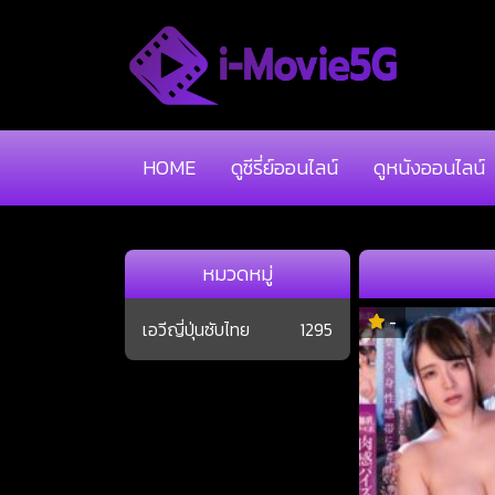
HOME
ดูซีรี่ย์ออนไลน์
ดูหนังออนไลน์
หมวดหมู่
-
เอวีญี่ปุ่นซับไทย
1295