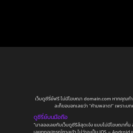
เว็บดูซีรี่ย์ฟรี ไม่มีโฆษณา domain.com หากคุณกำลัง
ละก็ขอบอกเลยว่า “ห้ามพลาด!” เพราะบทความ
ดูซีรี่ย์บนมือถือ
"มาลองเลยกับเว็บดูซีรีส์สุดเจ๋ง แบบไม่มีโฆษณากั
เลยทุกอุปกรณ์ทางเข้า ไม่ว่าจะเป็น IOS – Android หร