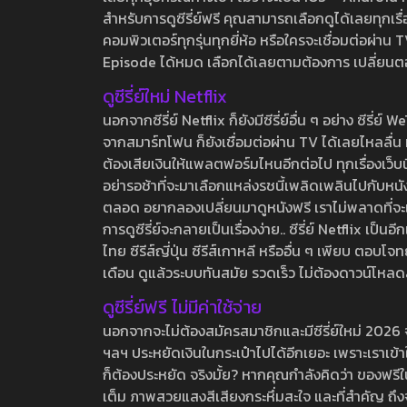
สำหรับการดูซีรี่ย์ฟรี คุณสามารถเลือกดูได้เลยทุกเรื
คอมพิวเตอร์ทุกรุ่นทุกยี่ห้อ หรือใครจะเชื่อมต่อผ
Episode ได้หมด เลือกได้เลยตามต้องการ เปลี่ยนตอนเ
ดูซีรี่ย์ใหม่ Netflix
นอกจากซีรี่ย์ Netflix ก็ยังมีซีรี่ย์อื่น ๆ อย่าง ซ
จากสมาร์ทโฟน ก็ยังเชื่อมต่อผ่าน TV ได้เลยไหลลื่น ห
ต้องเสียเงินให้แพลตฟอร์มไหนอีกต่อไป ทุกเรื่องเว็บนี้จ
อย่ารอช้าที่จะมาเลือกแหล่งรชนี้เพลิดเพลินไปกับหนังให
ตลอด อยากลองเปลี่ยนมาดูหนังฟรี เราไม่พลาดที่จะแนะน
การดูซีรี่ย์จะกลายเป็นเรื่องง่าย.. ซีรี่ย์ Netflix เป็
ไทย ซีรีส์ญี่ปุ่น ซีรีส์เกาหลี หรืออื่น ๆ เพียบ ตอ
เดือน ดูแล้วระบบทันสมัย รวดเร็ว ไม่ต้องดาวน์โหลด
ดูซีรี่ย์ฟรี ไม่มีค่าใช้จ่าย
นอกจากจะไม่ต้องสมัครสมาชิกและมีซีรี่ย์ใหม่ 2026 จุกๆ
ฯลฯ ประหยัดเงินในกระเป๋าไปได้อีกเยอะ เพราะเราเข้าใจ
ก็ต้องประหยัด จริงมั้ย? หากคุณกำลังคิดว่า ของฟรีใน
เต็ม ภาพสวยแสงสีเสียงกระหึ่มสะใจ และที่สำคัญ ถึงจ