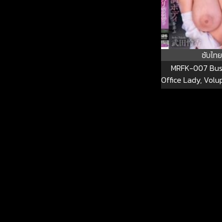
ซับไทย
MRFK-007 Bus
Office Lady, Volu
Fuck Harassme
Takeda MR