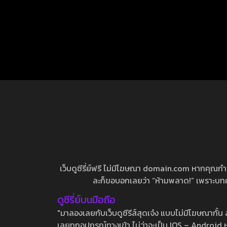
เว็บดูซีรี่ย์ฟรี ไม่มีโฆษณา domain.com หากคุณกำลัง
ละก็ขอบอกเลยว่า “ห้ามพลาด!” เพราะบทความ
ดูซีรี่ย์บนมือถือ
"มาลองเลยกับเว็บดูซีรีส์สุดเจ๋ง แบบไม่มีโฆษณากั
เลยทุกอุปกรณ์ทางเข้า ไม่ว่าจะเป็น IOS – Android หร