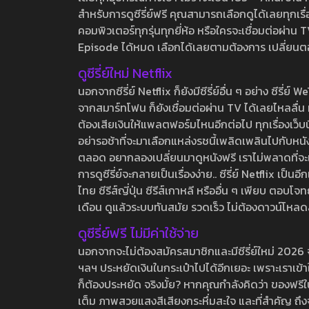
สำหรับการดูซีรี่ย์ฟรี คุณสามารถเลือกดูได้เลยทุกเรื
คอมพิวเตอร์ทุกรุ่นทุกยี่ห้อ หรือใครจะเชื่อมต่อผ
Episode ได้หมด เลือกได้เลยตามต้องการ เปลี่ยนตอนเ
ดูซีรี่ย์ใหม่ Netflix
นอกจากซีรี่ย์ Netflix ก็ยังมีซีรี่ย์อื่น ๆ อย่าง ซ
จากสมาร์ทโฟน ก็ยังเชื่อมต่อผ่าน TV ได้เลยไหลลื่น ห
ต้องเสียเงินให้แพลตฟอร์มไหนอีกต่อไป ทุกเรื่องเว็บนี้จ
อย่ารอช้าที่จะมาเลือกแหล่งรชนี้เพลิดเพลินไปกับหนังให
ตลอด อยากลองเปลี่ยนมาดูหนังฟรี เราไม่พลาดที่จะแนะน
การดูซีรี่ย์จะกลายเป็นเรื่องง่าย.. ซีรี่ย์ Netflix เป็
ไทย ซีรีส์ญี่ปุ่น ซีรีส์เกาหลี หรืออื่น ๆ เพียบ ตอ
เดือน ดูแล้วระบบทันสมัย รวดเร็ว ไม่ต้องดาวน์โหลด
ดูซีรี่ย์ฟรี ไม่มีค่าใช้จ่าย
นอกจากจะไม่ต้องสมัครสมาชิกและมีซีรี่ย์ใหม่ 2026 จุกๆ
ฯลฯ ประหยัดเงินในกระเป๋าไปได้อีกเยอะ เพราะเราเข้าใจ
ก็ต้องประหยัด จริงมั้ย? หากคุณกำลังคิดว่า ของฟรีใน
เต็ม ภาพสวยแสงสีเสียงกระหึ่มสะใจ และที่สำคัญ ถึงจ