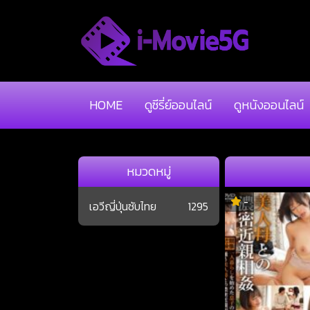
HOME
ดูซีรี่ย์ออนไลน์
ดูหนังออนไลน์
หมวดหมู่
-
เอวีญี่ปุ่นซับไทย
1295