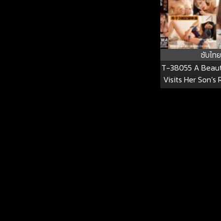
ซับไทย
T-38055 A Beaut
Visits Her Son’s
He Starts Livin
Has Intense I
Relations With H