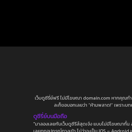
เว็บดูซีรี่ย์ฟรี ไม่มีโฆษณา domain.com หากคุณกำลัง
ละก็ขอบอกเลยว่า “ห้ามพลาด!” เพราะบทความ
ดูซีรี่ย์บนมือถือ
"มาลองเลยกับเว็บดูซีรีส์สุดเจ๋ง แบบไม่มีโฆษณากั
เลยทุกอุปกรณ์ทางเข้า ไม่ว่าจะเป็น IOS – Android หร