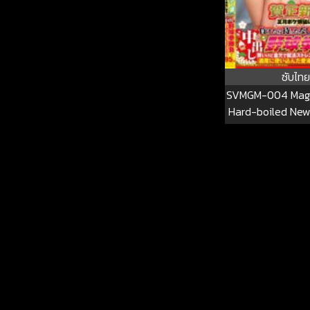
ซับไทย
SVMGM-004 Magic
Hard-boiled New
New Year’s Bo
Targeting If Yo
Can’t Wait T
Creampie Base
Match! Clever B
Money And Job
Stressful JD’s 
Used Love Juic
Yoyoi No Yoi~♪