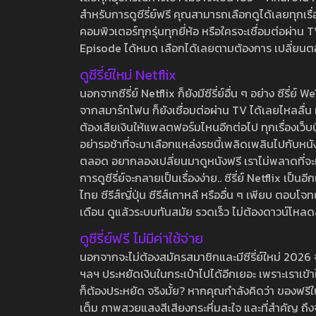
สำหรับการดูซีรี่ย์ฟรี คุณสามารถเลือกดูได้เลยทุกเรื
คอมพิวเตอร์ทุกรุ่นทุกยี่ห้อ หรือใครจะเชื่อมต่อผ
Episode ได้หมด เลือกได้เลยตามต้องการ เปลี่ยนตอนเ
ดูซีรี่ย์ใหม่ Netflix
นอกจากซีรี่ย์ Netflix ก็ยังมีซีรี่ย์อื่น ๆ อย่าง ซ
จากสมาร์ทโฟน ก็ยังเชื่อมต่อผ่าน TV ได้เลยไหลลื่น ห
ต้องเสียเงินให้แพลตฟอร์มไหนอีกต่อไป ทุกเรื่องเว็บนี้จ
อย่ารอช้าที่จะมาเลือกแหล่งรชนี้เพลิดเพลินไปกับหนังให
ตลอด อยากลองเปลี่ยนมาดูหนังฟรี เราไม่พลาดที่จะแนะน
การดูซีรี่ย์จะกลายเป็นเรื่องง่าย.. ซีรี่ย์ Netflix เป็
ไทย ซีรีส์ญี่ปุ่น ซีรีส์เกาหลี หรืออื่น ๆ เพียบ ตอ
เดือน ดูแล้วระบบทันสมัย รวดเร็ว ไม่ต้องดาวน์โหลด
ดูซีรี่ย์ฟรี ไม่มีค่าใช้จ่าย
นอกจากจะไม่ต้องสมัครสมาชิกและมีซีรี่ย์ใหม่ 2026 จุกๆ
ฯลฯ ประหยัดเงินในกระเป๋าไปได้อีกเยอะ เพราะเราเข้าใจ
ก็ต้องประหยัด จริงมั้ย? หากคุณกำลังคิดว่า ของฟรีใน
เต็ม ภาพสวยแสงสีเสียงกระหึ่มสะใจ และที่สำคัญ ถึงจ