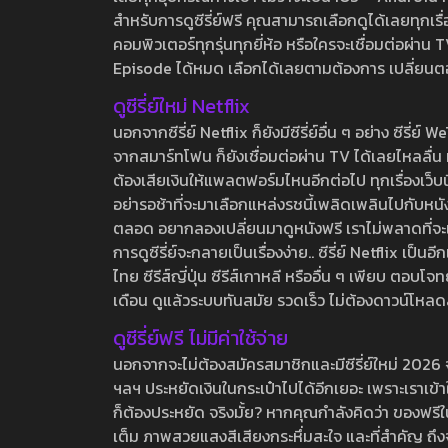
สำหรับการดูซีรี่ย์ฟรี คุณสามารถเลือกดูได้เลยทุกเรื
คอมพิวเตอร์ทุกรุ่นทุกยี่ห้อ หรือใครจะเชื่อมต่อผ
Episode ได้หมด เลือกได้เลยตามต้องการ เปลี่ยนตอนเ
ดูซีรี่ย์ใหม่ Netflix
นอกจากซีรี่ย์ Netflix ก็ยังมีซีรี่ย์อื่น ๆ อย่าง ซ
จากสมาร์ทโฟน ก็ยังเชื่อมต่อผ่าน TV ได้เลยไหลลื่น ห
ต้องเสียเงินให้แพลตฟอร์มไหนอีกต่อไป ทุกเรื่องเว็บนี้จ
อย่ารอช้าที่จะมาเลือกแหล่งรชนี้เพลิดเพลินไปกับหนังให
ตลอด อยากลองเปลี่ยนมาดูหนังฟรี เราไม่พลาดที่จะแนะน
การดูซีรี่ย์จะกลายเป็นเรื่องง่าย.. ซีรี่ย์ Netflix เป็
ไทย ซีรีส์ญี่ปุ่น ซีรีส์เกาหลี หรืออื่น ๆ เพียบ ตอ
เดือน ดูแล้วระบบทันสมัย รวดเร็ว ไม่ต้องดาวน์โหลด
ดูซีรี่ย์ฟรี ไม่มีค่าใช้จ่าย
นอกจากจะไม่ต้องสมัครสมาชิกและมีซีรี่ย์ใหม่ 2026 จุกๆ
ฯลฯ ประหยัดเงินในกระเป๋าไปได้อีกเยอะ เพราะเราเข้าใจ
ก็ต้องประหยัด จริงมั้ย? หากคุณกำลังคิดว่า ของฟรีใน
เต็ม ภาพสวยแสงสีเสียงกระหึ่มสะใจ และที่สำคัญ ถึงจ