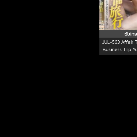
ซับไทย
JUL-563 Affair 
Business Trip Y
JUL-5