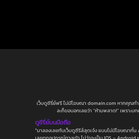
เว็บดูซีรี่ย์ฟรี ไม่มีโฆษณา domain.com หากคุณกำลัง
ละก็ขอบอกเลยว่า “ห้ามพลาด!” เพราะบทความ
ดูซีรี่ย์บนมือถือ
"มาลองเลยกับเว็บดูซีรีส์สุดเจ๋ง แบบไม่มีโฆษณากั
เลยทุกอุปกรณ์ทางเข้า ไม่ว่าจะเป็น IOS – Android หร