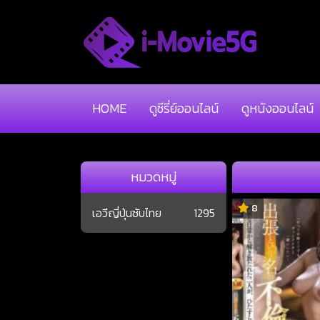
HOME
ดูซีรี่ย์ออนไลน์
ดูหนังออนไลน์
หมวดหมู่
8
เอวีญี่ปุ่นซับไทย
1295