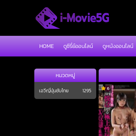
HOME
ดูซีรี่ย์ออนไลน์
ดูหนังออนไลน์
หมวดหมู่
6
เอวีญี่ปุ่นซับไทย
1295