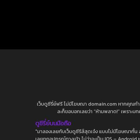
เว็บดูซีรี่ย์ฟรี ไม่มีโฆษณา domain.com หากคุณกำลัง
ละก็ขอบอกเลยว่า “ห้ามพลาด!” เพราะบทความ
ดูซีรี่ย์บนมือถือ
"มาลองเลยกับเว็บดูซีรีส์สุดเจ๋ง แบบไม่มีโฆษณากั
เลยทุกอุปกรณ์ทางเข้า ไม่ว่าจะเป็น IOS – Android หร