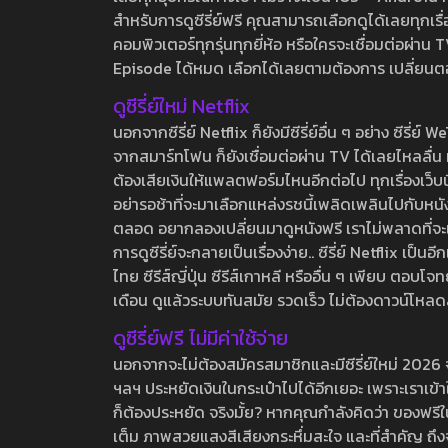
สำหรับการดูซีรี่ย์ฟรี คุณสามารถเลือกดูได้เลยทุกเรื
คอมพิวเตอร์ทุกรุ่นทุกยี่ห้อ หรือใครจะเชื่อมต่อผ
Episode ได้หมด เลือกได้เลยตามต้องการ เปลี่ยนตอนเ
ดูซีรี่ย์ใหม่ Netflix
นอกจากซีรี่ย์ Netflix ก็ยังมีซีรี่ย์อื่น ๆ อย่าง ซ
จากสมาร์ทโฟน ก็ยังเชื่อมต่อผ่าน TV ได้เลยไหลลื่น ห
ต้องเสียเงินให้แพลตฟอร์มไหนอีกต่อไป ทุกเรื่องเว็บนี้จ
อย่ารอช้าที่จะมาเลือกแหล่งรชนี้เพลิดเพลินไปกับหนังให
ตลอด อยากลองเปลี่ยนมาดูหนังฟรี เราไม่พลาดที่จะแนะน
การดูซีรี่ย์จะกลายเป็นเรื่องง่าย.. ซีรี่ย์ Netflix เป็
ไทย ซีรีส์ญี่ปุ่น ซีรีส์เกาหลี หรืออื่น ๆ เพียบ ตอ
เดือน ดูแล้วระบบทันสมัย รวดเร็ว ไม่ต้องดาวน์โหลด
ดูซีรี่ย์ฟรี ไม่มีค่าใช้จ่าย
นอกจากจะไม่ต้องสมัครสมาชิกและมีซีรี่ย์ใหม่ 2026 จุกๆ
ฯลฯ ประหยัดเงินในกระเป๋าไปได้อีกเยอะ เพราะเราเข้าใจ
ก็ต้องประหยัด จริงมั้ย? หากคุณกำลังคิดว่า ของฟรีใน
เต็ม ภาพสวยแสงสีเสียงกระหึ่มสะใจ และที่สำคัญ ถึงจ