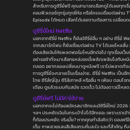
สำหรับการดูซีรี่ย์ฟรี คุณสามารถเลือกดูได้เลยทุกเรื
คอมพิวเตอร์ทุกรุ่นทุกยี่ห้อ หรือใครจะเชื่อมต่อผ
Episode ได้หมด เลือกได้เลยตามต้องการ เปลี่ยนตอนเ
ดูซีรี่ย์ใหม่ Netflix
นอกจากซีรี่ย์ Netflix ก็ยังมีซีรี่ย์อื่น ๆ อย่าง ซ
จากสมาร์ทโฟน ก็ยังเชื่อมต่อผ่าน TV ได้เลยไหลลื่น ห
ต้องเสียเงินให้แพลตฟอร์มไหนอีกต่อไป ทุกเรื่องเว็บนี้จ
อย่ารอช้าที่จะมาเลือกแหล่งรชนี้เพลิดเพลินไปกับหนังให
ตลอด อยากลองเปลี่ยนมาดูหนังฟรี เราไม่พลาดที่จะแนะน
การดูซีรี่ย์จะกลายเป็นเรื่องง่าย.. ซีรี่ย์ Netflix เป็
ไทย ซีรีส์ญี่ปุ่น ซีรีส์เกาหลี หรืออื่น ๆ เพียบ ตอ
เดือน ดูแล้วระบบทันสมัย รวดเร็ว ไม่ต้องดาวน์โหลด
ดูซีรี่ย์ฟรี ไม่มีค่าใช้จ่าย
นอกจากจะไม่ต้องสมัครสมาชิกและมีซีรี่ย์ใหม่ 2026 จุกๆ
ฯลฯ ประหยัดเงินในกระเป๋าไปได้อีกเยอะ เพราะเราเข้าใจ
ก็ต้องประหยัด จริงมั้ย? หากคุณกำลังคิดว่า ของฟรีใน
เต็ม ภาพสวยแสงสีเสียงกระหึ่มสะใจ และที่สำคัญ ถึงจ