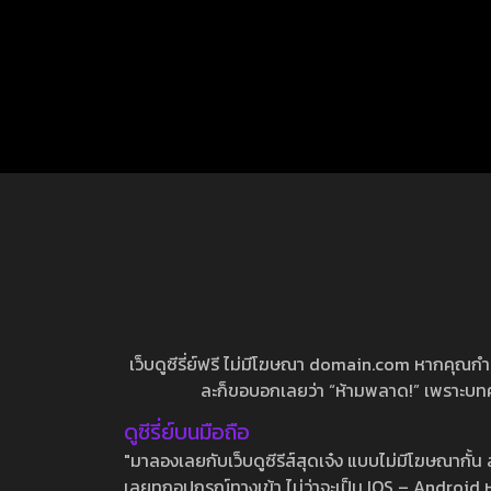
เว็บดูซีรี่ย์ฟรี ไม่มีโฆษณา domain.com หากคุณกำลัง
ละก็ขอบอกเลยว่า “ห้ามพลาด!” เพราะบทความ
ดูซีรี่ย์บนมือถือ
"มาลองเลยกับเว็บดูซีรีส์สุดเจ๋ง แบบไม่มีโฆษณากั
เลยทุกอุปกรณ์ทางเข้า ไม่ว่าจะเป็น IOS – Android หร