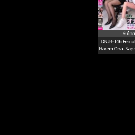
ซับไทย
DNJR-146 Femal
Harem Ona-Sap
Correct Ejaculat
From Female Tea
Jerking Off To C
DNJR-1