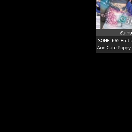
ซับไทย
SONE-665 Erotic
And Cute Puppy 
The Strongest
Rolled Into M-m
And Made Him Cu
In 3 Days. Alwa
Reverse 3P Coh
SONE-6