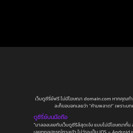
เว็บดูซีรี่ย์ฟรี ไม่มีโฆษณา domain.com หากคุณกำลัง
ละก็ขอบอกเลยว่า “ห้ามพลาด!” เพราะบทความ
ดูซีรี่ย์บนมือถือ
"มาลองเลยกับเว็บดูซีรีส์สุดเจ๋ง แบบไม่มีโฆษณากั
เลยทุกอุปกรณ์ทางเข้า ไม่ว่าจะเป็น IOS – Android หร