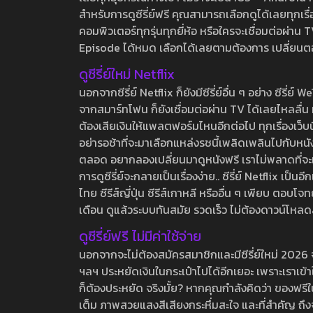
สำหรับการดูซีรี่ย์ฟรี คุณสามารถเลือกดูได้เลยทุกเรื
คอมพิวเตอร์ทุกรุ่นทุกยี่ห้อ หรือใครจะเชื่อมต่อผ
Episode ได้หมด เลือกได้เลยตามต้องการ เปลี่ยนตอนเ
ดูซีรี่ย์ใหม่ Netflix
นอกจากซีรี่ย์ Netflix ก็ยังมีซีรี่ย์อื่น ๆ อย่าง ซ
จากสมาร์ทโฟน ก็ยังเชื่อมต่อผ่าน TV ได้เลยไหลลื่น ห
ต้องเสียเงินให้แพลตฟอร์มไหนอีกต่อไป ทุกเรื่องเว็บนี้จ
อย่ารอช้าที่จะมาเลือกแหล่งรชนี้เพลิดเพลินไปกับหนังให
ตลอด อยากลองเปลี่ยนมาดูหนังฟรี เราไม่พลาดที่จะแนะน
การดูซีรี่ย์จะกลายเป็นเรื่องง่าย.. ซีรี่ย์ Netflix เป็
ไทย ซีรีส์ญี่ปุ่น ซีรีส์เกาหลี หรืออื่น ๆ เพียบ ตอ
เดือน ดูแล้วระบบทันสมัย รวดเร็ว ไม่ต้องดาวน์โหลด
ดูซีรี่ย์ฟรี ไม่มีค่าใช้จ่าย
นอกจากจะไม่ต้องสมัครสมาชิกและมีซีรี่ย์ใหม่ 2026 จุกๆ
ฯลฯ ประหยัดเงินในกระเป๋าไปได้อีกเยอะ เพราะเราเข้าใจ
ก็ต้องประหยัด จริงมั้ย? หากคุณกำลังคิดว่า ของฟรีใน
เต็ม ภาพสวยแสงสีเสียงกระหึ่มสะใจ และที่สำคัญ ถึงจ