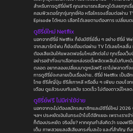
สำหรับการดูซีรี่ย์ฟรี คุณสามารถเลือกดูได้เลยทุกเรื
คอมพิวเตอร์ทุกรุ่นทุกยี่ห้อ หรือใครจะเชื่อมต่อผ
Episode ได้หมด เลือกได้เลยตามต้องการ เปลี่ยนตอนเ
ดูซีรี่ย์ใหม่ Netflix
นอกจากซีรี่ย์ Netflix ก็ยังมีซีรี่ย์อื่น ๆ อย่าง ซ
จากสมาร์ทโฟน ก็ยังเชื่อมต่อผ่าน TV ได้เลยไหลลื่น ห
ต้องเสียเงินให้แพลตฟอร์มไหนอีกต่อไป ทุกเรื่องเว็บนี้จ
อย่ารอช้าที่จะมาเลือกแหล่งรชนี้เพลิดเพลินไปกับหนังให
ตลอด อยากลองเปลี่ยนมาดูหนังฟรี เราไม่พลาดที่จะแนะน
การดูซีรี่ย์จะกลายเป็นเรื่องง่าย.. ซีรี่ย์ Netflix เป็
ไทย ซีรีส์ญี่ปุ่น ซีรีส์เกาหลี หรืออื่น ๆ เพียบ ตอ
เดือน ดูแล้วระบบทันสมัย รวดเร็ว ไม่ต้องดาวน์โหลด
ดูซีรี่ย์ฟรี ไม่มีค่าใช้จ่าย
นอกจากจะไม่ต้องสมัครสมาชิกและมีซีรี่ย์ใหม่ 2026 จุกๆ
ฯลฯ ประหยัดเงินในกระเป๋าไปได้อีกเยอะ เพราะเราเข้าใจ
ก็ต้องประหยัด จริงมั้ย? หากคุณกำลังคิดว่า ของฟรีใน
เต็ม ภาพสวยแสงสีเสียงกระหึ่มสะใจ และที่สำคัญ ถึงจ