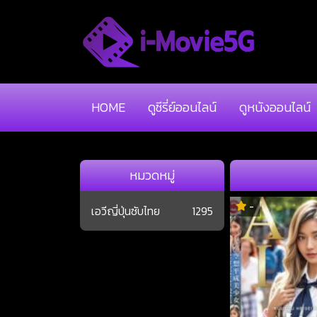
HOME
ดูซีรี่ย์ออนไลน์
ดูหนังออนไลน์
หมวดหมู่
-
เอวีญี่ปุ่นซับไทย
1295