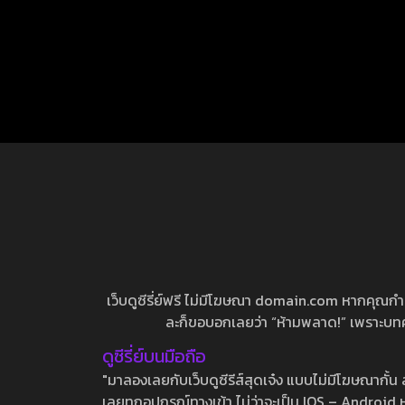
เว็บดูซีรี่ย์ฟรี ไม่มีโฆษณา domain.com หากคุณกำลัง
ละก็ขอบอกเลยว่า “ห้ามพลาด!” เพราะบทความ
ดูซีรี่ย์บนมือถือ
"มาลองเลยกับเว็บดูซีรีส์สุดเจ๋ง แบบไม่มีโฆษณากั
เลยทุกอุปกรณ์ทางเข้า ไม่ว่าจะเป็น IOS – Android หร