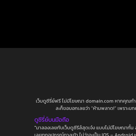
เว็บดูซีรี่ย์ฟรี ไม่มีโฆษณา domain.com หากคุณกำลัง
ละก็ขอบอกเลยว่า “ห้ามพลาด!” เพราะบทความ
ดูซีรี่ย์บนมือถือ
"มาลองเลยกับเว็บดูซีรีส์สุดเจ๋ง แบบไม่มีโฆษณากั
เลยทุกอุปกรณ์ทางเข้า ไม่ว่าจะเป็น IOS – Android หร