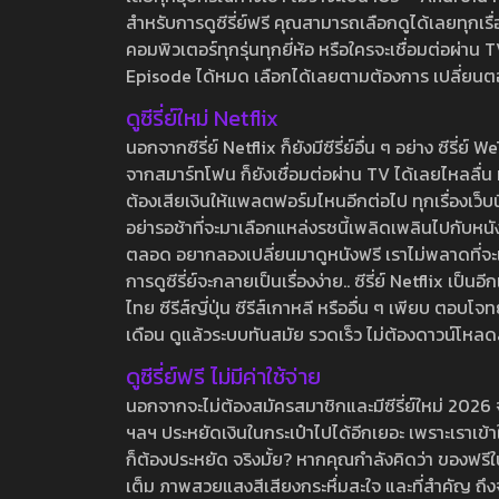
สำหรับการดูซีรี่ย์ฟรี คุณสามารถเลือกดูได้เลยทุกเรื
คอมพิวเตอร์ทุกรุ่นทุกยี่ห้อ หรือใครจะเชื่อมต่อผ
Episode ได้หมด เลือกได้เลยตามต้องการ เปลี่ยนตอนเ
ดูซีรี่ย์ใหม่ Netflix
นอกจากซีรี่ย์ Netflix ก็ยังมีซีรี่ย์อื่น ๆ อย่าง ซ
จากสมาร์ทโฟน ก็ยังเชื่อมต่อผ่าน TV ได้เลยไหลลื่น ห
ต้องเสียเงินให้แพลตฟอร์มไหนอีกต่อไป ทุกเรื่องเว็บนี้จ
อย่ารอช้าที่จะมาเลือกแหล่งรชนี้เพลิดเพลินไปกับหนังให
ตลอด อยากลองเปลี่ยนมาดูหนังฟรี เราไม่พลาดที่จะแนะน
การดูซีรี่ย์จะกลายเป็นเรื่องง่าย.. ซีรี่ย์ Netflix เป็
ไทย ซีรีส์ญี่ปุ่น ซีรีส์เกาหลี หรืออื่น ๆ เพียบ ตอ
เดือน ดูแล้วระบบทันสมัย รวดเร็ว ไม่ต้องดาวน์โหลด
ดูซีรี่ย์ฟรี ไม่มีค่าใช้จ่าย
นอกจากจะไม่ต้องสมัครสมาชิกและมีซีรี่ย์ใหม่ 2026 จุกๆ
ฯลฯ ประหยัดเงินในกระเป๋าไปได้อีกเยอะ เพราะเราเข้าใจ
ก็ต้องประหยัด จริงมั้ย? หากคุณกำลังคิดว่า ของฟรีใน
เต็ม ภาพสวยแสงสีเสียงกระหึ่มสะใจ และที่สำคัญ ถึงจ