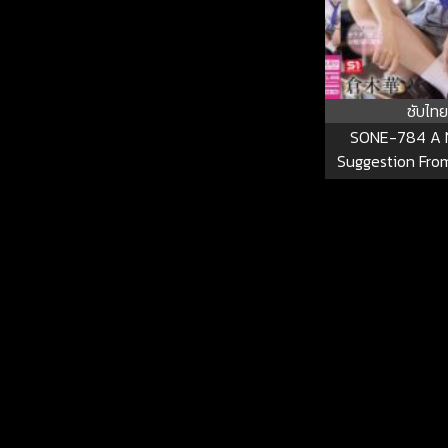
ซับไทย
SONE-784 A 
Suggestion Fro
Failing High Sch
“Teacher, I’ll 
Quick Wank So 
Extra Lessons!” H
SONE-7