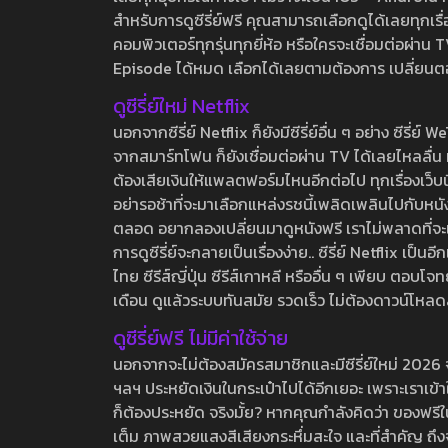
สำหรับการดูซีรี่ย์ฟรี คุณสามารถเลือกดูได้เลยทุกเรื
คอมพิวเตอร์ทุกรุ่นทุกยี่ห้อ หรือใครจะเชื่อมต่อผ
Episode ได้หมด เลือกได้เลยตามต้องการ เปลี่ยนตอนเ
ดูซีรี่ย์ใหม่ Netflix
นอกจากซีรี่ย์ Netflix ก็ยังมีซีรี่ย์อื่น ๆ อย่าง ซ
จากสมาร์ทโฟน ก็ยังเชื่อมต่อผ่าน TV ได้เลยไหลลื่น ห
ต้องเสียเงินให้แพลตฟอร์มไหนอีกต่อไป ทุกเรื่องเว็บนี้จ
อย่ารอช้าที่จะมาเลือกแหล่งรชนี้เพลิดเพลินไปกับหนังให
ตลอด อยากลองเปลี่ยนมาดูหนังฟรี เราไม่พลาดที่จะแนะน
การดูซีรี่ย์จะกลายเป็นเรื่องง่าย.. ซีรี่ย์ Netflix เป็
ไทย ซีรีส์ญี่ปุ่น ซีรีส์เกาหลี หรืออื่น ๆ เพียบ ตอ
เดือน ดูแล้วระบบทันสมัย รวดเร็ว ไม่ต้องดาวน์โหลด
ดูซีรี่ย์ฟรี ไม่มีค่าใช้จ่าย
นอกจากจะไม่ต้องสมัครสมาชิกและมีซีรี่ย์ใหม่ 2026 จุกๆ
ฯลฯ ประหยัดเงินในกระเป๋าไปได้อีกเยอะ เพราะเราเข้าใจ
ก็ต้องประหยัด จริงมั้ย? หากคุณกำลังคิดว่า ของฟรีใน
เต็ม ภาพสวยแสงสีเสียงกระหึ่มสะใจ และที่สำคัญ ถึงจ