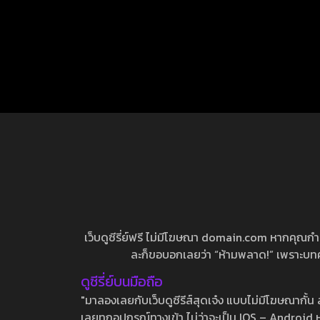
เว็บดูซีรี่ย์ฟรี ไม่มีโฆษณา domain.com หากคุณกำลัง
ละก็ขอบอกเลยว่า “ห้ามพลาด!” เพราะบทความ
ดูซีรี่ย์บนมือถือ
"มาลองเลยกับเว็บดูซีรีส์สุดเจ๋ง แบบไม่มีโฆษณากั
เลยทุกอุปกรณ์ทางเข้า ไม่ว่าจะเป็น IOS – Android หร