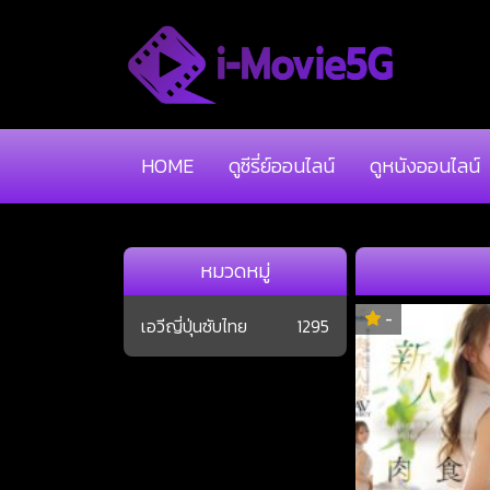
HOME
ดูซีรี่ย์ออนไลน์
ดูหนังออนไลน์
หมวดหมู่
-
เอวีญี่ปุ่นซับไทย
1295