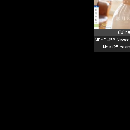
ซับไทย
MFYD-158 Newcom
Noa (25 Year
Carnivorous Hou
Loves Delicious F
And Great Sex M
Debut. MFY