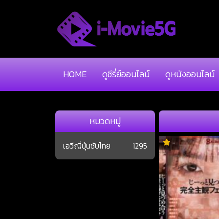
HOME
ดูซีรี่ย์ออนไลน์
ดูหนังออนไลน์
หมวดหมู่
-
เอวีญี่ปุ่นซับไทย
1295