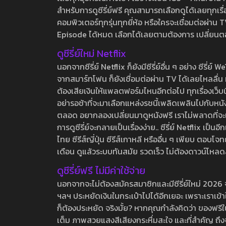
สำหรับการดูซีรี่ย์ฟรี คุณสามารถเลือกดูได้เลยทุกเรื
คอมพิวเตอร์ทุกรุ่นทุกยี่ห้อ หรือใครจะเชื่อมต่อผ
Episode ได้หมด เลือกได้เลยตามต้องการ เปลี่ยนตอนเ
ดูซีรี่ย์ใหม่ Netflix
นอกจากซีรี่ย์ Netflix ก็ยังมีซีรี่ย์อื่น ๆ อย่าง ซ
จากสมาร์ทโฟน ก็ยังเชื่อมต่อผ่าน TV ได้เลยไหลลื่น ห
ต้องเสียเงินให้แพลตฟอร์มไหนอีกต่อไป ทุกเรื่องเว็บนี้จ
อย่ารอช้าที่จะมาเลือกแหล่งรชนี้เพลิดเพลินไปกับหนังให
ตลอด อยากลองเปลี่ยนมาดูหนังฟรี เราไม่พลาดที่จะแนะน
การดูซีรี่ย์จะกลายเป็นเรื่องง่าย.. ซีรี่ย์ Netflix เป็
ไทย ซีรีส์ญี่ปุ่น ซีรีส์เกาหลี หรืออื่น ๆ เพียบ ตอ
เดือน ดูแล้วระบบทันสมัย รวดเร็ว ไม่ต้องดาวน์โหลด
ดูซีรี่ย์ฟรี ไม่มีค่าใช้จ่าย
นอกจากจะไม่ต้องสมัครสมาชิกและมีซีรี่ย์ใหม่ 2026 จุกๆ
ฯลฯ ประหยัดเงินในกระเป๋าไปได้อีกเยอะ เพราะเราเข้าใจ
ก็ต้องประหยัด จริงมั้ย? หากคุณกำลังคิดว่า ของฟรีใน
เต็ม ภาพสวยแสงสีเสียงกระหึ่มสะใจ และที่สำคัญ ถึงจ