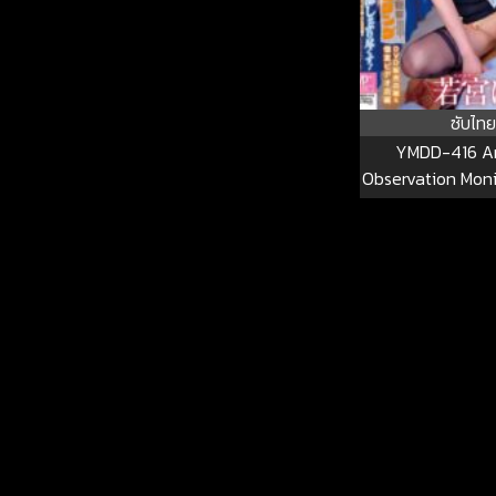
ซับไทย
YMDD-416 A
Observation Moni
All The Testic
Succubus Hazuki
Amateur Festiva
Edition & Priv
Store Edition
Hazuki YM