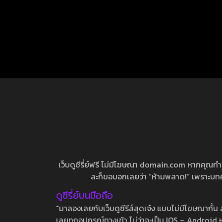
เว็บดูซีรี่ย์ฟรี ไม่มีโฆษณา domain.com หากคุณกำลัง
ละก็ขอบอกเลยว่า “ห้ามพลาด!” เพราะบทความ
ดูซีรี่ย์บนมือถือ
"มาลองเลยกับเว็บดูซีรีส์สุดเจ๋ง แบบไม่มีโฆษณากั
เลยทุกอุปกรณ์ทางเข้า ไม่ว่าจะเป็น IOS – Android หร