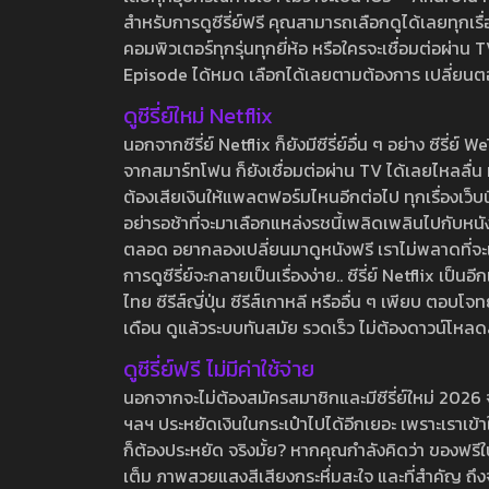
สำหรับการดูซีรี่ย์ฟรี คุณสามารถเลือกดูได้เลยทุกเรื
คอมพิวเตอร์ทุกรุ่นทุกยี่ห้อ หรือใครจะเชื่อมต่อผ
Episode ได้หมด เลือกได้เลยตามต้องการ เปลี่ยนตอนเ
ดูซีรี่ย์ใหม่ Netflix
นอกจากซีรี่ย์ Netflix ก็ยังมีซีรี่ย์อื่น ๆ อย่าง ซ
จากสมาร์ทโฟน ก็ยังเชื่อมต่อผ่าน TV ได้เลยไหลลื่น ห
ต้องเสียเงินให้แพลตฟอร์มไหนอีกต่อไป ทุกเรื่องเว็บนี้จ
อย่ารอช้าที่จะมาเลือกแหล่งรชนี้เพลิดเพลินไปกับหนังให
ตลอด อยากลองเปลี่ยนมาดูหนังฟรี เราไม่พลาดที่จะแนะน
การดูซีรี่ย์จะกลายเป็นเรื่องง่าย.. ซีรี่ย์ Netflix เป็
ไทย ซีรีส์ญี่ปุ่น ซีรีส์เกาหลี หรืออื่น ๆ เพียบ ตอ
เดือน ดูแล้วระบบทันสมัย รวดเร็ว ไม่ต้องดาวน์โหลด
ดูซีรี่ย์ฟรี ไม่มีค่าใช้จ่าย
นอกจากจะไม่ต้องสมัครสมาชิกและมีซีรี่ย์ใหม่ 2026 จุกๆ
ฯลฯ ประหยัดเงินในกระเป๋าไปได้อีกเยอะ เพราะเราเข้าใจ
ก็ต้องประหยัด จริงมั้ย? หากคุณกำลังคิดว่า ของฟรีใน
เต็ม ภาพสวยแสงสีเสียงกระหึ่มสะใจ และที่สำคัญ ถึงจ