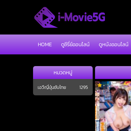
HOME
ดูซีรี่ย์ออนไลน์
ดูหนังออนไลน์
หมวดหมู่
-
เอวีญี่ปุ่นซับไทย
1295