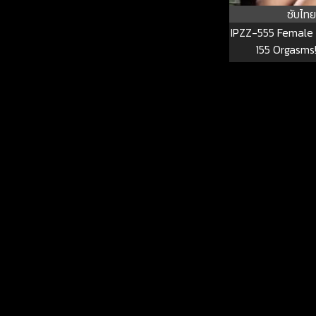
ซับไทย
IPZZ-555 Female
155 Orgasms
Convulsions! 125
3,200cc Of S
Pleasure! Hana
IPZZ-5