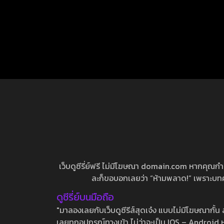
เว็บดูซีรี่ย์ฟรี ไม่มีโฆษณา domain.com หากคุณกำลัง
ละก็ขอบอกเลยว่า “ห้ามพลาด!” เพราะบทความ
ดูซีรี่ย์บนมือถือ
"มาลองเลยกับเว็บดูซีรีส์สุดเจ๋ง แบบไม่มีโฆษณากั
เลยทุกอุปกรณ์ทางเข้า ไม่ว่าจะเป็น IOS – Android หร