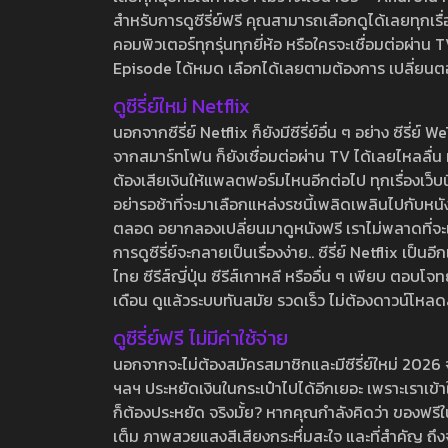
สำหรับการดูซีรี่ย์ฟรี คุณสามารถเลือกดูได้เลยทุกเรื
คอมพิวเตอร์ทุกรุ่นทุกยี่ห้อ หรือใครจะเชื่อมต่อผ
Episode ได้หมด เลือกได้เลยตามต้องการ เปลี่ยนตอนเ
ดูซีรี่ย์ใหม่ Netflix
นอกจากซีรี่ย์ Netflix ก็ยังมีซีรี่ย์อื่น ๆ อย่าง ซ
จากสมาร์ทโฟน ก็ยังเชื่อมต่อผ่าน TV ได้เลยไหลลื่น ห
ต้องเสียเงินให้แพลตฟอร์มไหนอีกต่อไป ทุกเรื่องเว็บนี้จ
อย่ารอช้าที่จะมาเลือกแหล่งรชนี้เพลิดเพลินไปกับหนังให
ตลอด อยากลองเปลี่ยนมาดูหนังฟรี เราไม่พลาดที่จะแนะน
การดูซีรี่ย์จะกลายเป็นเรื่องง่าย.. ซีรี่ย์ Netflix เป็
ไทย ซีรีส์ญี่ปุ่น ซีรีส์เกาหลี หรืออื่น ๆ เพียบ ตอ
เดือน ดูแล้วระบบทันสมัย รวดเร็ว ไม่ต้องดาวน์โหลด
ดูซีรี่ย์ฟรี ไม่มีค่าใช้จ่าย
นอกจากจะไม่ต้องสมัครสมาชิกและมีซีรี่ย์ใหม่ 2026 จุกๆ
ฯลฯ ประหยัดเงินในกระเป๋าไปได้อีกเยอะ เพราะเราเข้าใจ
ก็ต้องประหยัด จริงมั้ย? หากคุณกำลังคิดว่า ของฟรีใน
เต็ม ภาพสวยแสงสีเสียงกระหึ่มสะใจ และที่สำคัญ ถึงจ