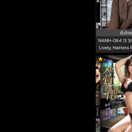
ซับไทย
NAMH-064 13 Sh
Lively, Hairless 
Time Ever Unp
-
Intercourse Wit
Natsuho NA