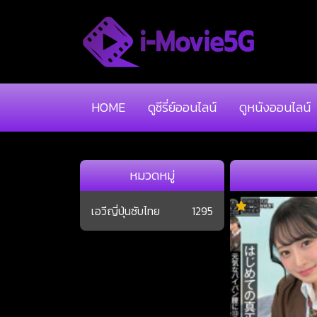
HOME
ดูซีรี่ย์ออนไลน์
ดูหนังออนไลน์
หมวดหมู่
-
เอวีญี่ปุ่นซับไทย
1295