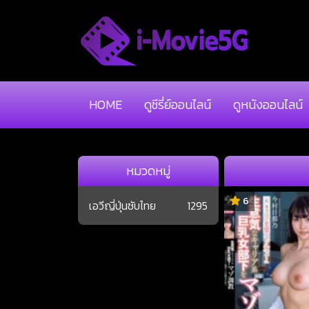
HOME
ดูซีรี่ย์ออนไลน์
ดูหนังออนไลน์
หมวดหมู่
6
เอวีญี่ปุ่นซับไทย
1295