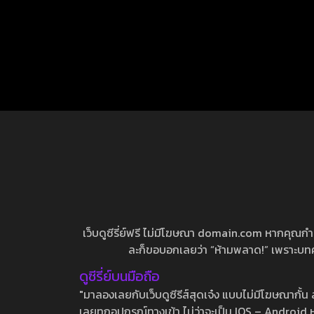
เว็บดูซีรี่ย์ฟรี ไม่มีโฆษณา domain.com หากคุณกำลัง
ละก็ขอบอกเลยว่า “ห้ามพลาด!” เพราะบทความ
ดูซีรี่ย์บนมือถือ
"มาลองเลยกับเว็บดูซีรีส์สุดเจ๋ง แบบไม่มีโฆษณากั
เลยทุกอุปกรณ์ทางเข้า ไม่ว่าจะเป็น IOS – Android หร