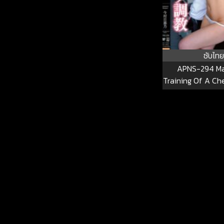
ซับไทย
APNS-294 Ma
Training Of A Ch
Busty Female S
“I’ll Throw A Lot 
Into The Womb O
Girl Who Takes 
That Makes Her 
…” Hinano Imam
294