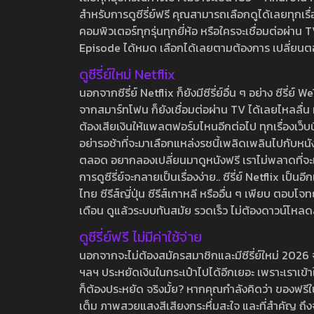
สำหรับการดูซีรี่ย์ฟรี คุณสามารถเลือกดูได้เลยทุกเรื
คอมพิวเตอร์ทุกรุ่นทุกยี่ห้อ หรือใครจะเชื่อมต่อผ
Episode ได้หมด เลือกได้เลยตามต้องการ เปลี่ยนตอนเ
ดูซีรี่ย์ใหม่ Netflix
นอกจากซีรี่ย์ Netflix ก็ยังมีซีรี่ย์อื่น ๆ อย่าง ซ
จากสมาร์ทโฟน ก็ยังเชื่อมต่อผ่าน TV ได้เลยไหลลื่น ห
ต้องเสียเงินให้แพลตฟอร์มไหนอีกต่อไป ทุกเรื่องเว็บนี้จ
อย่ารอช้าที่จะมาเลือกแหล่งรชนี้เพลิดเพลินไปกับหนังให
ตลอด อยากลองเปลี่ยนมาดูหนังฟรี เราไม่พลาดที่จะแนะน
การดูซีรี่ย์จะกลายเป็นเรื่องง่าย.. ซีรี่ย์ Netflix เป็
ไทย ซีรีส์ญี่ปุ่น ซีรีส์เกาหลี หรืออื่น ๆ เพียบ ตอ
เดือน ดูแล้วระบบทันสมัย รวดเร็ว ไม่ต้องดาวน์โหลด
ดูซีรี่ย์ฟรี ไม่มีค่าใช้จ่าย
นอกจากจะไม่ต้องสมัครสมาชิกและมีซีรี่ย์ใหม่ 2026 จุกๆ
ฯลฯ ประหยัดเงินในกระเป๋าไปได้อีกเยอะ เพราะเราเข้าใจ
ก็ต้องประหยัด จริงมั้ย? หากคุณกำลังคิดว่า ของฟรีใน
เต็ม ภาพสวยแสงสีเสียงกระหึ่มสะใจ และที่สำคัญ ถึงจ