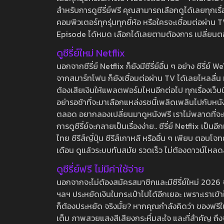
สำหรับการดูซีรี่ย์ฟรี คุณสามารถเลือกดูได้เลยทุกเรื
คอมพิวเตอร์ทุกรุ่นทุกยี่ห้อ หรือใครจะเชื่อมต่อผ
Episode ได้หมด เลือกได้เลยตามต้องการ เปลี่ยนตอนเ
ดูซีรี่ย์ใหม่ Netflix
นอกจากซีรี่ย์ Netflix ก็ยังมีซีรี่ย์อื่น ๆ อย่าง ซ
จากสมาร์ทโฟน ก็ยังเชื่อมต่อผ่าน TV ได้เลยไหลลื่น ห
ต้องเสียเงินให้แพลตฟอร์มไหนอีกต่อไป ทุกเรื่องเว็บนี้จ
อย่ารอช้าที่จะมาเลือกแหล่งรชนี้เพลิดเพลินไปกับหนังให
ตลอด อยากลองเปลี่ยนมาดูหนังฟรี เราไม่พลาดที่จะแนะน
การดูซีรี่ย์จะกลายเป็นเรื่องง่าย.. ซีรี่ย์ Netflix เป็
ไทย ซีรีส์ญี่ปุ่น ซีรีส์เกาหลี หรืออื่น ๆ เพียบ ตอ
เดือน ดูแล้วระบบทันสมัย รวดเร็ว ไม่ต้องดาวน์โหลด
ดูซีรี่ย์ฟรี ไม่มีค่าใช้จ่าย
นอกจากจะไม่ต้องสมัครสมาชิกและมีซีรี่ย์ใหม่ 2026 จุกๆ
ฯลฯ ประหยัดเงินในกระเป๋าไปได้อีกเยอะ เพราะเราเข้าใจ
ก็ต้องประหยัด จริงมั้ย? หากคุณกำลังคิดว่า ของฟรีใน
เต็ม ภาพสวยแสงสีเสียงกระหึ่มสะใจ และที่สำคัญ ถึงจ