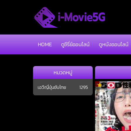
HOME
ดูซีรี่ย์ออนไลน์
ดูหนังออนไลน์
หมวดหมู่
-
เอวีญี่ปุ่นซับไทย
1295