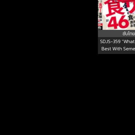
ซับไทย
SDJS-359 “What 
Best With Seme
Female SOD E
Seriously Te
Question. 46 S
Rich, Authentic S
Your Stomach. C
And Swallow
Marriage Exper
Semen. SOD Sex 
Report 23 S