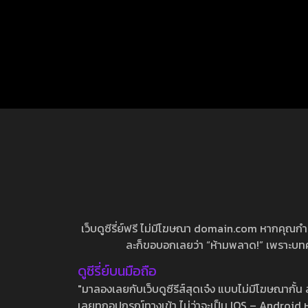
เว็บดูซีรี่ย์ฟรี ไม่มีโฆษณา domain.com หากคุณกำลัง
ละก็ขอบอกเลยว่า “ห้ามพลาด!” เพราะบทความ
ดูซีรี่ย์บนมือถือ
"มาลองเลยกับเว็บดูซีรีส์สุดเจ๋ง แบบไม่มีโฆษณากั
เลยทุกอุปกรณ์ทางเข้า ไม่ว่าจะเป็น IOS – Android หร