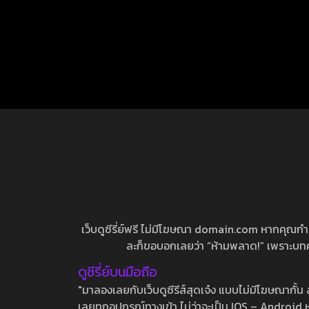
เว็บดูซีรี่ย์ฟรี ไม่มีโฆษณา domain.com หากคุณกำลัง
ละก็ขอบอกเลยว่า “ห้ามพลาด!” เพราะบทความ
ดูซีรี่ย์บนมือถือ
"มาลองเลยกับเว็บดูซีรีส์สุดเจ๋ง แบบไม่มีโฆษณากั
เลยทุกอุปกรณ์ทางเข้า ไม่ว่าจะเป็น IOS – Android หร