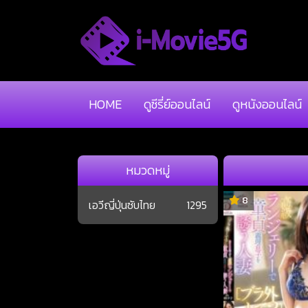
HOME
ดูซีรี่ย์ออนไลน์
ดูหนังออนไลน์
หมวดหมู่
8
เอวีญี่ปุ่นซับไทย
1295