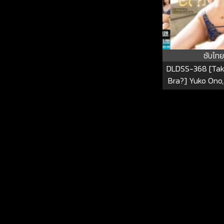
ซับไทย
DLDSS-368 [Tak
Bra?] Yuko Ono,
Woman Who Se
Virgin Stepson I
Lingerie In The
When Her Husba
Around DLD