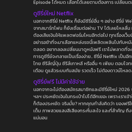
Episode ได้หมด เลือกได้เลยตามต้องการ เปลี่ยนตอนเ
ดูซีรี่ย์ใหม่ Netflix
นอกจากซีรี่ย์ Netflix ก็ยังมีซีรี่ย์อื่น ๆ อย่าง ซ
จากสมาร์ทโฟน ก็ยังเชื่อมต่อผ่าน TV ได้เลยไหลลื่น ห
ต้องเสียเงินให้แพลตฟอร์มไหนอีกต่อไป ทุกเรื่องเว็บนี้จ
อย่ารอช้าที่จะมาเลือกแหล่งรชนี้เพลิดเพลินไปกับหนังให
ตลอด อยากลองเปลี่ยนมาดูหนังฟรี เราไม่พลาดที่จะแนะน
การดูซีรี่ย์จะกลายเป็นเรื่องง่าย.. ซีรี่ย์ Netflix เป็
ไทย ซีรีส์ญี่ปุ่น ซีรีส์เกาหลี หรืออื่น ๆ เพียบ ตอ
เดือน ดูแล้วระบบทันสมัย รวดเร็ว ไม่ต้องดาวน์โหลด
ดูซีรี่ย์ฟรี ไม่มีค่าใช้จ่าย
นอกจากจะไม่ต้องสมัครสมาชิกและมีซีรี่ย์ใหม่ 2026 จุกๆ
ฯลฯ ประหยัดเงินในกระเป๋าไปได้อีกเยอะ เพราะเราเข้าใจ
ก็ต้องประหยัด จริงมั้ย? หากคุณกำลังคิดว่า ของฟรีใน
เต็ม ภาพสวยแสงสีเสียงกระหึ่มสะใจ และที่สำคัญ ถึงจ
แน่นอน