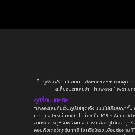
เว็บดูซีรี่ย์ฟรี ไม่มีโฆษณา domain.com หากคุณกำลัง
ละก็ขอบอกเลยว่า “ห้ามพลาด!” เพราะบทความ
ดูซีรี่ย์บนมือถือ
"มาลองเลยกับเว็บดูซีรีส์สุดเจ๋ง แบบไม่มีโฆษณากั
เลยทุกอุปกรณ์ทางเข้า ไม่ว่าจะเป็น IOS – Android หร
สำหรับการดูซีรี่ย์ฟรี คุณสามารถเลือกดูได้เลยทุกเรื
คอมพิวเตอร์ทุกรุ่นทุกยี่ห้อ หรือใครจะเชื่อมต่อผ