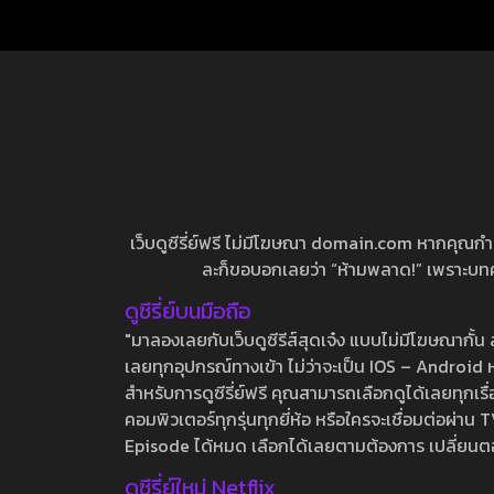
เว็บดูซีรี่ย์ฟรี ไม่มีโฆษณา domain.com หากคุณกำลัง
ละก็ขอบอกเลยว่า “ห้ามพลาด!” เพราะบทความ
ดูซีรี่ย์บนมือถือ
"มาลองเลยกับเว็บดูซีรีส์สุดเจ๋ง แบบไม่มีโฆษณากั
เลยทุกอุปกรณ์ทางเข้า ไม่ว่าจะเป็น IOS – Android หร
สำหรับการดูซีรี่ย์ฟรี คุณสามารถเลือกดูได้เลยทุกเรื
คอมพิวเตอร์ทุกรุ่นทุกยี่ห้อ หรือใครจะเชื่อมต่อผ
Episode ได้หมด เลือกได้เลยตามต้องการ เปลี่ยนตอนเ
ดูซีรี่ย์ใหม่ Netflix