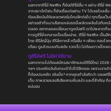
นอกจากซีรี่ย์ Netflix ก็ยังมีซีรี่ย์อื่น ๆ อย่าง ซ
จากสมาร์ทโฟน ก็ยังเชื่อมต่อผ่าน TV ได้เลยไหลลื่น ห
ต้องเสียเงินให้แพลตฟอร์มไหนอีกต่อไป ทุกเรื่องเว็บนี้จ
อย่ารอช้าที่จะมาเลือกแหล่งรชนี้เพลิดเพลินไปกับหนังให
ตลอด อยากลองเปลี่ยนมาดูหนังฟรี เราไม่พลาดที่จะแนะน
การดูซีรี่ย์จะกลายเป็นเรื่องง่าย.. ซีรี่ย์ Netflix เป็
ไทย ซีรีส์ญี่ปุ่น ซีรีส์เกาหลี หรืออื่น ๆ เพียบ ตอ
เดือน ดูแล้วระบบทันสมัย รวดเร็ว ไม่ต้องดาวน์โหลด
ดูซีรี่ย์ฟรี ไม่มีค่าใช้จ่าย
นอกจากจะไม่ต้องสมัครสมาชิกและมีซีรี่ย์ใหม่ 2026 จุกๆ
ฯลฯ ประหยัดเงินในกระเป๋าไปได้อีกเยอะ เพราะเราเข้าใจ
ก็ต้องประหยัด จริงมั้ย? หากคุณกำลังคิดว่า ของฟรีใน
เต็ม ภาพสวยแสงสีเสียงกระหึ่มสะใจ และที่สำคัญ ถึงจ
แน่นอน