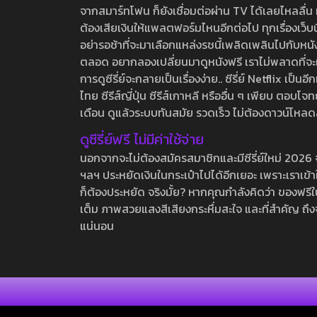
จากสมาร์ทโฟน ก็ยังเชื่อมต่อผ่าน TV ได้เลยไหลลื่น ห
ต้องเสียเงินให้แพลตฟอร์มไหนอีกต่อไป ทุกเรื่องเว็บนี้จ
อย่ารอช้าที่จะมาเลือกแหล่งรชนี้เพลิดเพลินไปกับหนังให
ตลอด อยากลองเปลี่ยนมาดูหนังฟรี เราไม่พลาดที่จะแนะน
การดูซีรี่ย์จะกลายเป็นเรื่องง่าย.. ซีรี่ย์ Netflix เป็
ไทย ซีรีส์ญี่ปุ่น ซีรีส์เกาหลี หรืออื่น ๆ เพียบ ตอ
เดือน ดูแล้วระบบทันสมัย รวดเร็ว ไม่ต้องดาวน์โหลด
ดูซีรี่ย์ฟรี ไม่มีค่าใช้จ่าย
นอกจากจะไม่ต้องสมัครสมาชิกและมีซีรี่ย์ใหม่ 2026 จุกๆ
ฯลฯ ประหยัดเงินในกระเป๋าไปได้อีกเยอะ เพราะเราเข้าใจ
ก็ต้องประหยัด จริงมั้ย? หากคุณกำลังคิดว่า ของฟรีใน
เต็ม ภาพสวยแสงสีเสียงกระหึ่มสะใจ และที่สำคัญ ถึงจ
แน่นอน