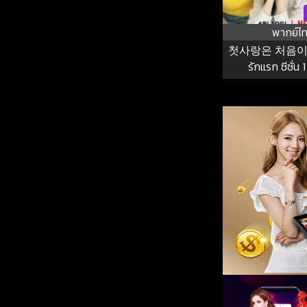
พากย์ไ
첫사랑은 처음이라서
รักแรก ซีซั่น 