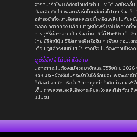
จากสมาร์ทโฟน ก็ยังเชื่อมต่อผ่าน TV ได้เลยไหลลื่น ห
ต้องเสียเงินให้แพลตฟอร์มไหนอีกต่อไป ทุกเรื่องเว็บนี้จ
อย่ารอช้าที่จะมาเลือกแหล่งรชนี้เพลิดเพลินไปกับหนังให
ตลอด อยากลองเปลี่ยนมาดูหนังฟรี เราไม่พลาดที่จะแนะน
การดูซีรี่ย์จะกลายเป็นเรื่องง่าย.. ซีรี่ย์ Netflix เป็
ไทย ซีรีส์ญี่ปุ่น ซีรีส์เกาหลี หรืออื่น ๆ เพียบ ตอ
เดือน ดูแล้วระบบทันสมัย รวดเร็ว ไม่ต้องดาวน์โหลด
ดูซีรี่ย์ฟรี ไม่มีค่าใช้จ่าย
นอกจากจะไม่ต้องสมัครสมาชิกและมีซีรี่ย์ใหม่ 2026 จุกๆ
ฯลฯ ประหยัดเงินในกระเป๋าไปได้อีกเยอะ เพราะเราเข้าใจ
ก็ต้องประหยัด จริงมั้ย? หากคุณกำลังคิดว่า ของฟรีใน
เต็ม ภาพสวยแสงสีเสียงกระหึ่มสะใจ และที่สำคัญ ถึงจ
แน่นอน