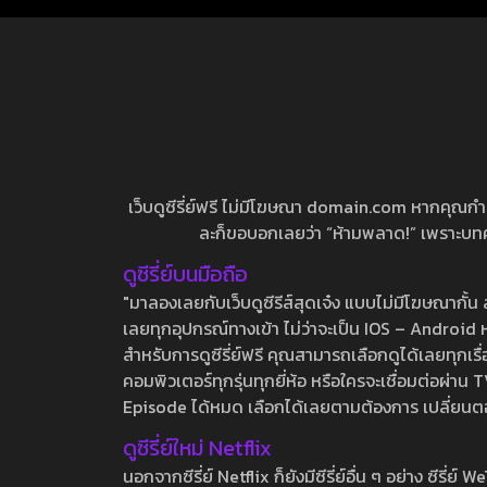
เว็บดูซีรี่ย์ฟรี ไม่มีโฆษณา domain.com หากคุณกำลัง
ละก็ขอบอกเลยว่า “ห้ามพลาด!” เพราะบทความ
ดูซีรี่ย์บนมือถือ
"มาลองเลยกับเว็บดูซีรีส์สุดเจ๋ง แบบไม่มีโฆษณากั
เลยทุกอุปกรณ์ทางเข้า ไม่ว่าจะเป็น IOS – Android หร
สำหรับการดูซีรี่ย์ฟรี คุณสามารถเลือกดูได้เลยทุกเรื
คอมพิวเตอร์ทุกรุ่นทุกยี่ห้อ หรือใครจะเชื่อมต่อผ
Episode ได้หมด เลือกได้เลยตามต้องการ เปลี่ยนตอนเ
ดูซีรี่ย์ใหม่ Netflix
นอกจากซีรี่ย์ Netflix ก็ยังมีซีรี่ย์อื่น ๆ อย่าง ซ