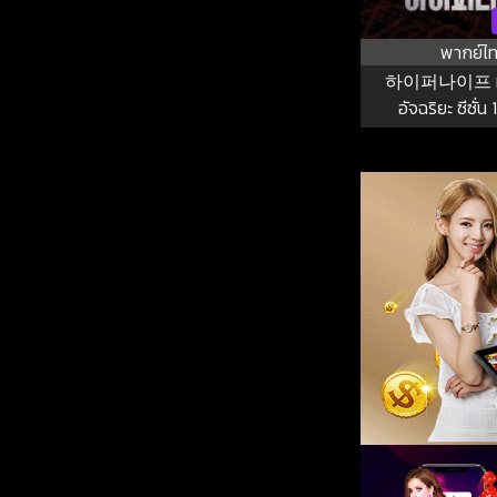
พากย์ไ
하이퍼나이프 หมอ
อัจฉริยะ ซีซั่น