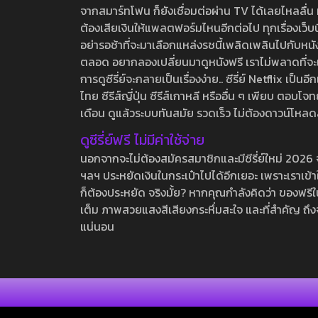
จากสมาร์ทโฟน ก็ยังเชื่อมต่อผ่าน TV ได้เลยไหลลื่น ห
ต้องเสียเงินให้แพลตฟอร์มไหนอีกต่อไป ทุกเรื่องเว็บนี้จ
อย่ารอช้าที่จะมาเลือกแหล่งรชนี้เพลิดเพลินไปกับหนังให
ตลอด อยากลองเปลี่ยนมาดูหนังฟรี เราไม่พลาดที่จะแนะน
การดูซีรี่ย์จะกลายเป็นเรื่องง่าย.. ซีรี่ย์ Netflix เป็
ไทย ซีรีส์ญี่ปุ่น ซีรีส์เกาหลี หรืออื่น ๆ เพียบ ตอ
เดือน ดูแล้วระบบทันสมัย รวดเร็ว ไม่ต้องดาวน์โหลด
ดูซีรี่ย์ฟรี ไม่มีค่าใช้จ่าย
นอกจากจะไม่ต้องสมัครสมาชิกและมีซีรี่ย์ใหม่ 2026 จุกๆ
ฯลฯ ประหยัดเงินในกระเป๋าไปได้อีกเยอะ เพราะเราเข้าใจ
ก็ต้องประหยัด จริงมั้ย? หากคุณกำลังคิดว่า ของฟรีใน
เต็ม ภาพสวยแสงสีเสียงกระหึ่มสะใจ และที่สำคัญ ถึงจ
แน่นอน