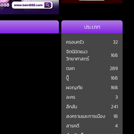
ประเภท
ครอบครัว
32
จิตนิมิตแนว
168
วิทยาศาสตร์
ตลก
289
บู๊
168
ผจญภัย
168
ละคร
3
ลึกลับ
241
สงครามและการเมือง
18
สารคดี
4