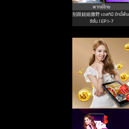
พากย์ไทย
别跟姐姐撒野 เดสทินี รักนี้พี่ข
ซีซั่น 1 EP.1-7