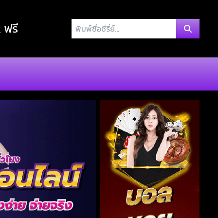
พิมพ์
x ฟรี
ชื่อ
ซี
รี่
ย์...