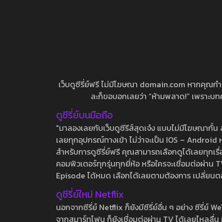
เว็บดูซีรี่ย์ฟรี ไม่มีโฆษณา domain.com หากคุณกำลัง
ละก็ขอบอกเลยว่า “ห้ามพลาด!” เพราะบทความ
ดูซีรี่ย์บนมือถือ
"มาลองเลยกับเว็บดูซีรีส์สุดเจ๋ง แบบไม่มีโฆษณากั
เลยทุกอุปกรณ์ทางเข้า ไม่ว่าจะเป็น IOS – Android หร
สำหรับการดูซีรี่ย์ฟรี คุณสามารถเลือกดูได้เลยทุกเรื
คอมพิวเตอร์ทุกรุ่นทุกยี่ห้อ หรือใครจะเชื่อมต่อผ
Episode ได้หมด เลือกได้เลยตามต้องการ เปลี่ยนตอนเ
ดูซีรี่ย์ใหม่ Netflix
นอกจากซีรี่ย์ Netflix ก็ยังมีซีรี่ย์อื่น ๆ อย่าง ซ
จากสมาร์ทโฟน ก็ยังเชื่อมต่อผ่าน TV ได้เลยไหลลื่น ห