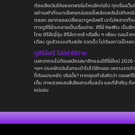
ต้องเสียเงินให้แพลตฟอร์มไหนอีกต่อไป ทุกเรื่องเว็บนี้จ
อย่ารอช้าที่จะมาเลือกแหล่งรชนี้เพลิดเพลินไปกับหนังให
ตลอด อยากลองเปลี่ยนมาดูหนังฟรี เราไม่พลาดที่จะแนะน
การดูซีรี่ย์จะกลายเป็นเรื่องง่าย.. ซีรี่ย์ Netflix เป็
ไทย ซีรีส์ญี่ปุ่น ซีรีส์เกาหลี หรืออื่น ๆ เพียบ ตอ
เดือน ดูแล้วระบบทันสมัย รวดเร็ว ไม่ต้องดาวน์โหลด
ดูซีรี่ย์ฟรี ไม่มีค่าใช้จ่าย
นอกจากจะไม่ต้องสมัครสมาชิกและมีซีรี่ย์ใหม่ 2026 จุกๆ
ฯลฯ ประหยัดเงินในกระเป๋าไปได้อีกเยอะ เพราะเราเข้าใจ
ก็ต้องประหยัด จริงมั้ย? หากคุณกำลังคิดว่า ของฟรีใน
เต็ม ภาพสวยแสงสีเสียงกระหึ่มสะใจ และที่สำคัญ ถึงจ
แน่นอน