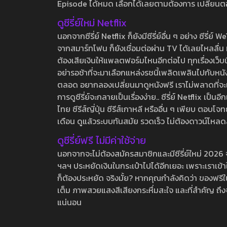
Episode ได้หมด เลือกได้เลยตามต้องการ เปลี่ยนตอนเ
ดูซีรี่ย์ใหม่ Netflix
นอกจากซีรี่ย์ Netflix ก็ยังมีซีรี่ย์อื่น ๆ อย่าง ซ
จากสมาร์ทโฟน ก็ยังเชื่อมต่อผ่าน TV ได้เลยไหลลื่น ห
ต้องเสียเงินให้แพลตฟอร์มไหนอีกต่อไป ทุกเรื่องเว็บนี้จ
อย่ารอช้าที่จะมาเลือกแหล่งรชนี้เพลิดเพลินไปกับหนังให
ตลอด อยากลองเปลี่ยนมาดูหนังฟรี เราไม่พลาดที่จะแนะน
การดูซีรี่ย์จะกลายเป็นเรื่องง่าย.. ซีรี่ย์ Netflix เป็
ไทย ซีรีส์ญี่ปุ่น ซีรีส์เกาหลี หรืออื่น ๆ เพียบ ตอ
เดือน ดูแล้วระบบทันสมัย รวดเร็ว ไม่ต้องดาวน์โหลด
ดูซีรี่ย์ฟรี ไม่มีค่าใช้จ่าย
นอกจากจะไม่ต้องสมัครสมาชิกและมีซีรี่ย์ใหม่ 2026 จุกๆ
ฯลฯ ประหยัดเงินในกระเป๋าไปได้อีกเยอะ เพราะเราเข้าใจ
ก็ต้องประหยัด จริงมั้ย? หากคุณกำลังคิดว่า ของฟรีใน
เต็ม ภาพสวยแสงสีเสียงกระหึ่มสะใจ และที่สำคัญ ถึงจ
แน่นอน