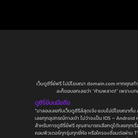
เว็บดูซีรี่ย์ฟรี ไม่มีโฆษณา domain.com หากคุณกำลัง
ละก็ขอบอกเลยว่า “ห้ามพลาด!” เพราะบทความ
ดูซีรี่ย์บนมือถือ
"มาลองเลยกับเว็บดูซีรีส์สุดเจ๋ง แบบไม่มีโฆษณากั
เลยทุกอุปกรณ์ทางเข้า ไม่ว่าจะเป็น IOS – Android หร
สำหรับการดูซีรี่ย์ฟรี คุณสามารถเลือกดูได้เลยทุกเรื
คอมพิวเตอร์ทุกรุ่นทุกยี่ห้อ หรือใครจะเชื่อมต่อผ