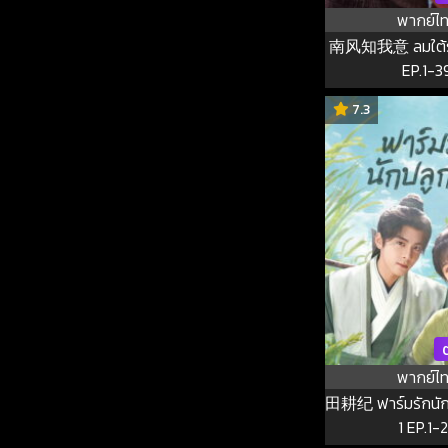
พากย์ไ
南风知我意 ลมใต้รู้ใจ
EP.1-3
7.3
พากย์ไ
田耕纪 ฟาร์มรักนักปล
1 EP.1-