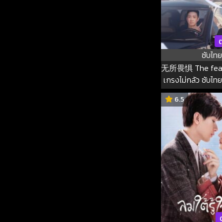
ต
ซับไทย
无所畏惧 The fearl
เกรงไม่กลัว ซับไทย 
40
6.5