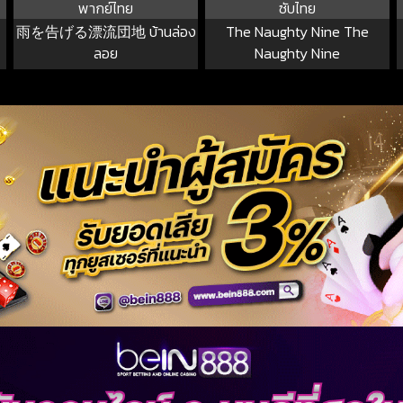
พากย์ไทย
ซับไทย
雨を告げる漂流団地 บ้านล่อง
The Naughty Nine The
ลอย
Naughty Nine