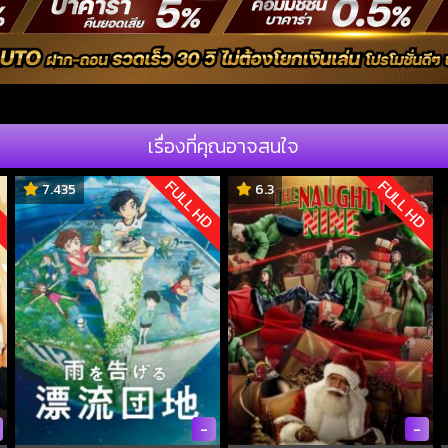
เรื่องที่คุณอาจสนใจ
D
FULL HD
FULL HD
7.435
6.3
-
-