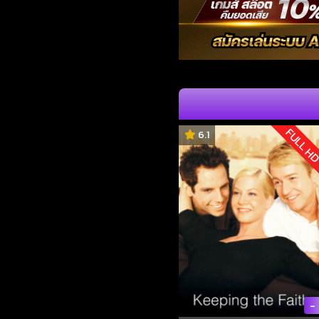
FULL H
6.1
-