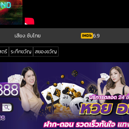
เสียง: ซับไทย
6.9
IMDb
สตร์
ระทึกขวัญ
สยองขวัญ