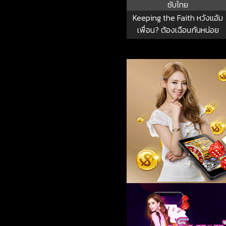
ซับไทย
Keeping the Faith หวังแอ้ม
เพื่อน? ต้องเฉือน​กันหน่อย