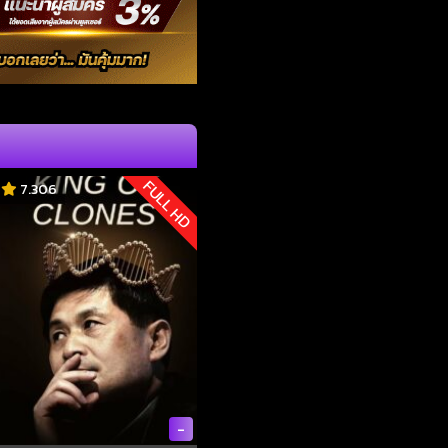
FULL HD
7.306
-