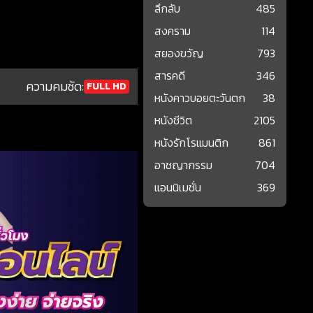
ลึกลับ
485
สงคราม
114
สยองขวัญ
793
สารคดี
346
ความคมชัด:
FULL HD
หนังคาวบอยตะวันตก
38
หนังชีวิต
2105
หนังรักโรแมนติก
861
อาชญากรรม
704
แอนนิเมชั่น
369