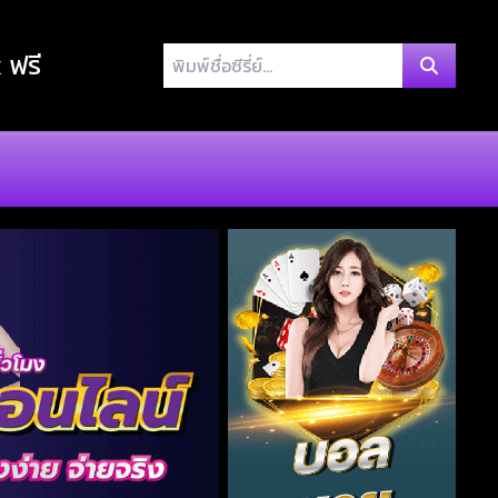
พิมพ์
x ฟรี
ชื่อ
ซี
รี่
ย์...