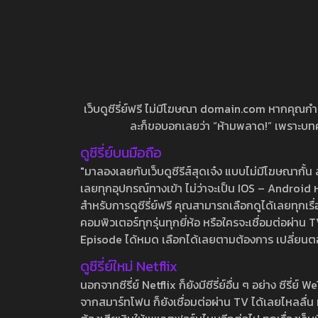
เว็บดูซีรี่ย์ฟรี ไม่มีโฆษณา domain.com หากคุณกำลัง
ละก็ขอบอกเลยว่า “ห้ามพลาด!” เพราะบทความ
ดูซีรี่ย์บนมือถือ
"มาลองเลยกับเว็บดูซีรีส์สุดเจ๋ง แบบไม่มีโฆษณากั
เลยทุกอุปกรณ์ทางเข้า ไม่ว่าจะเป็น IOS – Android หร
สำหรับการดูซีรี่ย์ฟรี คุณสามารถเลือกดูได้เลยทุกเรื
คอมพิวเตอร์ทุกรุ่นทุกยี่ห้อ หรือใครจะเชื่อมต่อผ
Episode ได้หมด เลือกได้เลยตามต้องการ เปลี่ยนตอนเ
ดูซีรี่ย์ใหม่ Netflix
นอกจากซีรี่ย์ Netflix ก็ยังมีซีรี่ย์อื่น ๆ อย่าง ซ
จากสมาร์ทโฟน ก็ยังเชื่อมต่อผ่าน TV ได้เลยไหลลื่น ห