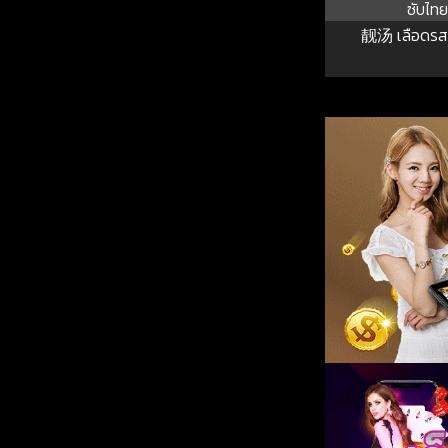
ซับไทย
靓汤 เลือดรส