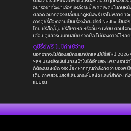
ต้องเสียเงินให้แพลตฟอร์มไหนอีกต่อไป ทุกเรื่องเว็บนี้จ
อย่ารอช้าที่จะมาเลือกแหล่งรชนี้เพลิดเพลินไปกับหนังให
ตลอด อยากลองเปลี่ยนมาดูหนังฟรี เราไม่พลาดที่จะแนะน
การดูซีรี่ย์จะกลายเป็นเรื่องง่าย.. ซีรี่ย์ Netflix เป็
ไทย ซีรีส์ญี่ปุ่น ซีรีส์เกาหลี หรืออื่น ๆ เพียบ ตอ
เดือน ดูแล้วระบบทันสมัย รวดเร็ว ไม่ต้องดาวน์โหลด
ดูซีรี่ย์ฟรี ไม่มีค่าใช้จ่าย
นอกจากจะไม่ต้องสมัครสมาชิกและมีซีรี่ย์ใหม่ 2026 จุกๆ
ฯลฯ ประหยัดเงินในกระเป๋าไปได้อีกเยอะ เพราะเราเข้าใจ
ก็ต้องประหยัด จริงมั้ย? หากคุณกำลังคิดว่า ของฟรีใน
เต็ม ภาพสวยแสงสีเสียงกระหึ่มสะใจ และที่สำคัญ ถึงจ
แน่นอน