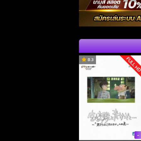
FULL H
8.3
-