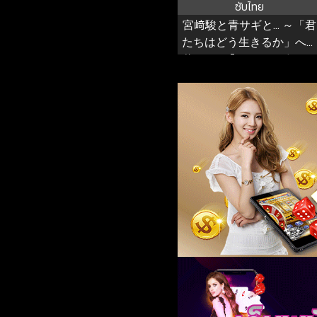
ซับไทย
宮﨑駿と青サギと… ～「君
たちはどう生きるか」へ
道～ ฮายาโอะ มิยาซากิกับนก
ระสา