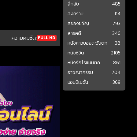
ลึกลับ
485
สงคราม
114
สยองขวัญ
793
สารคดี
346
ความคมชัด:
FULL HD
หนังคาวบอยตะวันตก
38
หนังชีวิต
2105
หนังรักโรแมนติก
861
อาชญากรรม
704
แอนนิเมชั่น
369