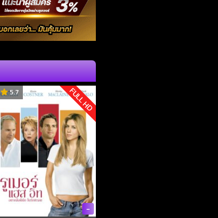
FULL HD
5.7
-