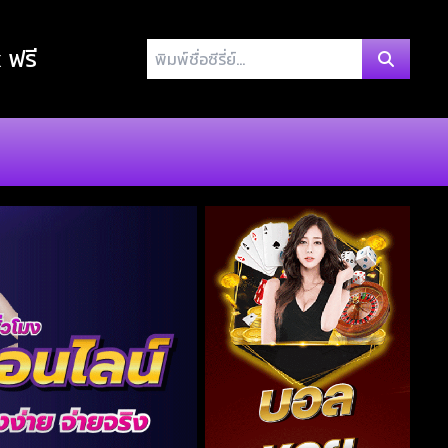
พิมพ์
x ฟรี
ชื่อ
ซี
รี่
ย์...