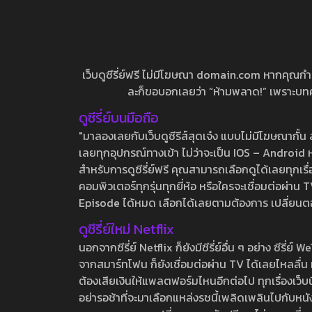
เว็บดูซีรี่ย์ฟรี ไม่มีโฆษณา domain.com หากคุณกำลัง
ละก็ขอบอกเลยว่า “ห้ามพลาด!” เพราะบทความ
ดูซีรี่ย์บนมือถือ
"มาลองเลยกับเว็บดูซีรีส์สุดเจ๋ง แบบไม่มีโฆษณากั
เลยทุกอุปกรณ์ทางเข้า ไม่ว่าจะเป็น IOS – Android หร
สำหรับการดูซีรี่ย์ฟรี คุณสามารถเลือกดูได้เลยทุกเรื
คอมพิวเตอร์ทุกรุ่นทุกยี่ห้อ หรือใครจะเชื่อมต่อผ
Episode ได้หมด เลือกได้เลยตามต้องการ เปลี่ยนตอนเ
ดูซีรี่ย์ใหม่ Netflix
นอกจากซีรี่ย์ Netflix ก็ยังมีซีรี่ย์อื่น ๆ อย่าง ซ
จากสมาร์ทโฟน ก็ยังเชื่อมต่อผ่าน TV ได้เลยไหลลื่น ห
ต้องเสียเงินให้แพลตฟอร์มไหนอีกต่อไป ทุกเรื่องเว็บนี้จ
อย่ารอช้าที่จะมาเลือกแหล่งรชนี้เพลิดเพลินไปกับหนังให