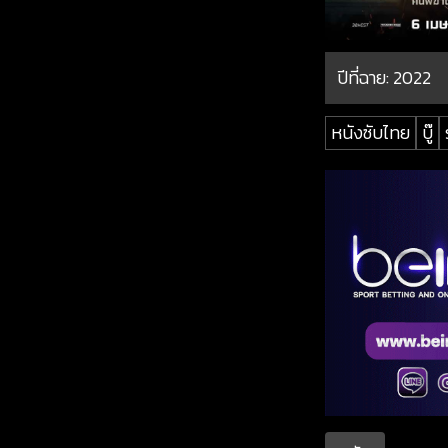
ปีที่ฉาย:
2022
หนังซับไทย
บู๊