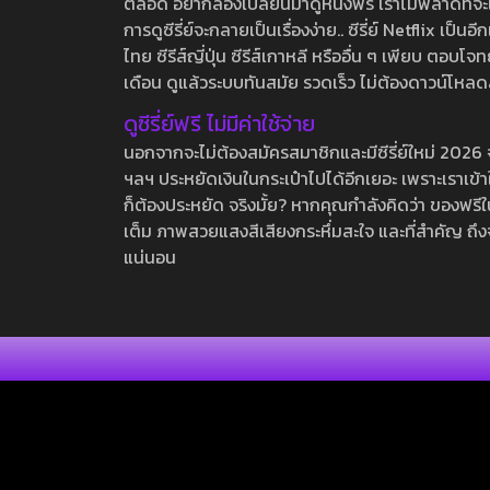
ตลอด อยากลองเปลี่ยนมาดูหนังฟรี เราไม่พลาดที่จะแนะน
การดูซีรี่ย์จะกลายเป็นเรื่องง่าย.. ซีรี่ย์ Netflix เป็
ไทย ซีรีส์ญี่ปุ่น ซีรีส์เกาหลี หรืออื่น ๆ เพียบ ตอ
เดือน ดูแล้วระบบทันสมัย รวดเร็ว ไม่ต้องดาวน์โหลด
ดูซีรี่ย์ฟรี ไม่มีค่าใช้จ่าย
นอกจากจะไม่ต้องสมัครสมาชิกและมีซีรี่ย์ใหม่ 2026 จุกๆ
ฯลฯ ประหยัดเงินในกระเป๋าไปได้อีกเยอะ เพราะเราเข้าใจ
ก็ต้องประหยัด จริงมั้ย? หากคุณกำลังคิดว่า ของฟรีใน
เต็ม ภาพสวยแสงสีเสียงกระหึ่มสะใจ และที่สำคัญ ถึงจ
แน่นอน