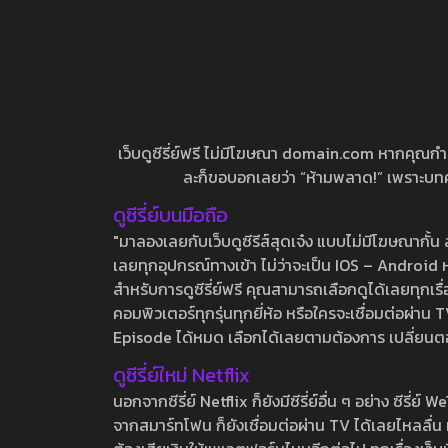
เว็บดูซีรี่ย์ฟรี ไม่มีโฆษณา domain.com หากคุณกำลัง
ละก็ขอบอกเลยว่า “ห้ามพลาด!” เพราะบทความ
ดูซีรี่ย์บนมือถือ
"มาลองเลยกับเว็บดูซีรีส์สุดเจ๋ง แบบไม่มีโฆษณากั
เลยทุกอุปกรณ์ทางเข้า ไม่ว่าจะเป็น IOS – Android หร
สำหรับการดูซีรี่ย์ฟรี คุณสามารถเลือกดูได้เลยทุกเรื
คอมพิวเตอร์ทุกรุ่นทุกยี่ห้อ หรือใครจะเชื่อมต่อผ
Episode ได้หมด เลือกได้เลยตามต้องการ เปลี่ยนตอนเ
ดูซีรี่ย์ใหม่ Netflix
นอกจากซีรี่ย์ Netflix ก็ยังมีซีรี่ย์อื่น ๆ อย่าง ซ
จากสมาร์ทโฟน ก็ยังเชื่อมต่อผ่าน TV ได้เลยไหลลื่น ห