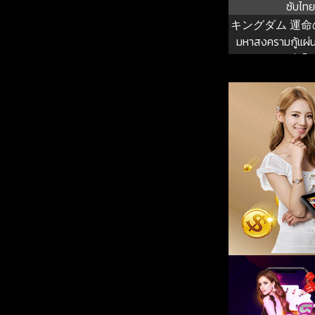
ซับไทย
キングダム 運命の炎
มหาสงครามกู้แผ่น
เพลิงแห่งโ