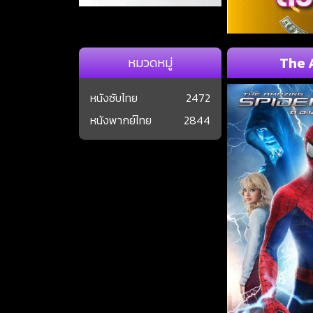
The A
หมวดหมู่
หนังซับไทย
2472
หนังพากย์ไทย
2844