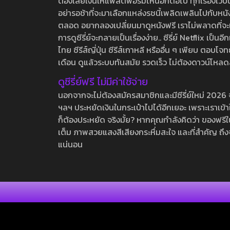
ต้องเสียเงินให้แพลตฟอร์มไหนอีกต่อไป ทุกเรื่องเว็บนี้จ
อย่ารอช้าที่จะมาเลือกแหล่งรชนี้เพลิดเพลินไปกับหนังให
ตลอด อยากลองเปลี่ยนมาดูหนังฟรี เราไม่พลาดที่จะแนะน
การดูซีรี่ย์จะกลายเป็นเรื่องง่าย.. ซีรี่ย์ Netflix เป็
ไทย ซีรีส์ญี่ปุ่น ซีรีส์เกาหลี หรืออื่น ๆ เพียบ ตอ
เดือน ดูแล้วระบบทันสมัย รวดเร็ว ไม่ต้องดาวน์โหลด
ดูซีรี่ย์ฟรี ไม่มีค่าใช้จ่าย
นอกจากจะไม่ต้องสมัครสมาชิกและมีซีรี่ย์ใหม่ 2026 จุกๆ
ฯลฯ ประหยัดเงินในกระเป๋าไปได้อีกเยอะ เพราะเราเข้าใจ
ก็ต้องประหยัด จริงมั้ย? หากคุณกำลังคิดว่า ของฟรีใน
เต็ม ภาพสวยแสงสีเสียงกระหึ่มสะใจ และที่สำคัญ ถึงจ
แน่นอน