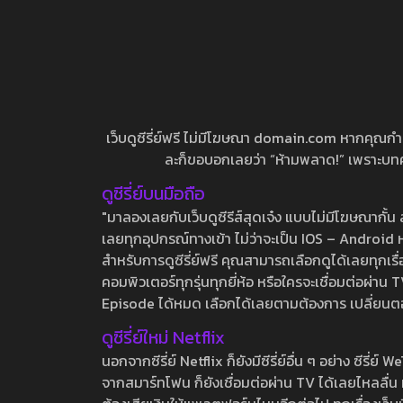
เว็บดูซีรี่ย์ฟรี ไม่มีโฆษณา domain.com หากคุณกำลัง
ละก็ขอบอกเลยว่า “ห้ามพลาด!” เพราะบทความ
ดูซีรี่ย์บนมือถือ
"มาลองเลยกับเว็บดูซีรีส์สุดเจ๋ง แบบไม่มีโฆษณากั
เลยทุกอุปกรณ์ทางเข้า ไม่ว่าจะเป็น IOS – Android หร
สำหรับการดูซีรี่ย์ฟรี คุณสามารถเลือกดูได้เลยทุกเรื
คอมพิวเตอร์ทุกรุ่นทุกยี่ห้อ หรือใครจะเชื่อมต่อผ
Episode ได้หมด เลือกได้เลยตามต้องการ เปลี่ยนตอนเ
ดูซีรี่ย์ใหม่ Netflix
นอกจากซีรี่ย์ Netflix ก็ยังมีซีรี่ย์อื่น ๆ อย่าง ซ
จากสมาร์ทโฟน ก็ยังเชื่อมต่อผ่าน TV ได้เลยไหลลื่น ห