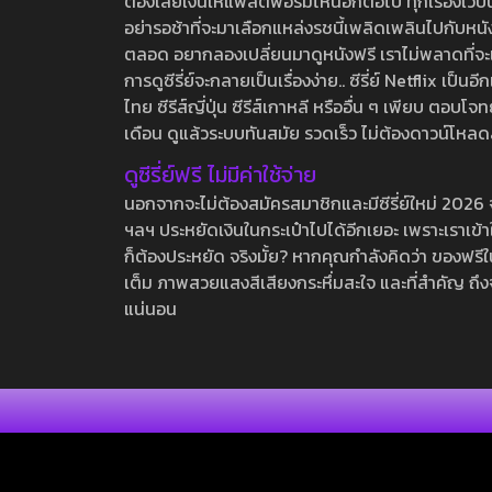
ต้องเสียเงินให้แพลตฟอร์มไหนอีกต่อไป ทุกเรื่องเว็บนี้จ
อย่ารอช้าที่จะมาเลือกแหล่งรชนี้เพลิดเพลินไปกับหนังให
ตลอด อยากลองเปลี่ยนมาดูหนังฟรี เราไม่พลาดที่จะแนะน
การดูซีรี่ย์จะกลายเป็นเรื่องง่าย.. ซีรี่ย์ Netflix เป็
ไทย ซีรีส์ญี่ปุ่น ซีรีส์เกาหลี หรืออื่น ๆ เพียบ ตอ
เดือน ดูแล้วระบบทันสมัย รวดเร็ว ไม่ต้องดาวน์โหลด
ดูซีรี่ย์ฟรี ไม่มีค่าใช้จ่าย
นอกจากจะไม่ต้องสมัครสมาชิกและมีซีรี่ย์ใหม่ 2026 จุกๆ
ฯลฯ ประหยัดเงินในกระเป๋าไปได้อีกเยอะ เพราะเราเข้าใจ
ก็ต้องประหยัด จริงมั้ย? หากคุณกำลังคิดว่า ของฟรีใน
เต็ม ภาพสวยแสงสีเสียงกระหึ่มสะใจ และที่สำคัญ ถึงจ
แน่นอน