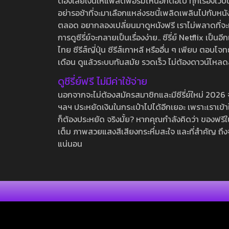
ต้องเสียเงินให้แพลตฟอร์มไหนอีกต่อไป ทุกเรื่องเว็บนี้จ
อย่ารอช้าที่จะมาเลือกแหล่งรชนี้เพลิดเพลินไปกับหนังให
ตลอด อยากลองเปลี่ยนมาดูหนังฟรี เราไม่พลาดที่จะแนะน
การดูซีรี่ย์จะกลายเป็นเรื่องง่าย.. ซีรี่ย์ Netflix เป็
ไทย ซีรีส์ญี่ปุ่น ซีรีส์เกาหลี หรืออื่น ๆ เพียบ ตอ
เดือน ดูแล้วระบบทันสมัย รวดเร็ว ไม่ต้องดาวน์โหลด
ดูซีรี่ย์ฟรี ไม่มีค่าใช้จ่าย
นอกจากจะไม่ต้องสมัครสมาชิกและมีซีรี่ย์ใหม่ 2026 จุกๆ
ฯลฯ ประหยัดเงินในกระเป๋าไปได้อีกเยอะ เพราะเราเข้าใจ
ก็ต้องประหยัด จริงมั้ย? หากคุณกำลังคิดว่า ของฟรีใน
เต็ม ภาพสวยแสงสีเสียงกระหึ่มสะใจ และที่สำคัญ ถึงจ
แน่นอน