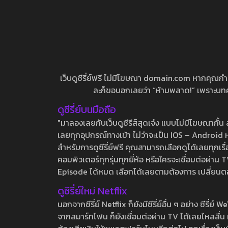
เว็บดูซีรี่ย์ฟรี ไม่มีโฆษณา domain.com หากคุณกำลัง
ละก็ขอบอกเลยว่า “ห้ามพลาด!” เพราะบทความ
ดูซีรี่ย์บนมือถือ
"มาลองเลยกับเว็บดูซีรีส์สุดเจ๋ง แบบไม่มีโฆษณากั
เลยทุกอุปกรณ์ทางเข้า ไม่ว่าจะเป็น IOS – Android หร
สำหรับการดูซีรี่ย์ฟรี คุณสามารถเลือกดูได้เลยทุกเรื
คอมพิวเตอร์ทุกรุ่นทุกยี่ห้อ หรือใครจะเชื่อมต่อผ
Episode ได้หมด เลือกได้เลยตามต้องการ เปลี่ยนตอนเ
ดูซีรี่ย์ใหม่ Netflix
นอกจากซีรี่ย์ Netflix ก็ยังมีซีรี่ย์อื่น ๆ อย่าง ซ
จากสมาร์ทโฟน ก็ยังเชื่อมต่อผ่าน TV ได้เลยไหลลื่น ห